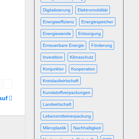
Digitalisierung
Elektromobilität
Energieeffizienz
Energiespeicher
Energiewende
Entsorgung
Erneuerbare Energie
Förderung
Investition
Klimaschutz
Konjunktur
Kooperation
Kreislaufwirtschaft
Kunststoffverpackungen
auf
Landwirtschaft
Lebensmittelverpackung
Mikroplastik
Nachhaltigkeit