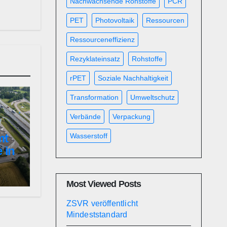
Nachwachsende Rohstoffe
PCR
PET
Photovoltaik
Ressourcen
Ressourceneffizienz
Rezyklateinsatz
Rohstoffe
rPET
Soziale Nachhaltigkeit
Transformation
Umweltschutz
Verbände
Verpackung
mt
Wasserstoff
 in
Most Viewed Posts
ZSVR veröffentlicht
Mindeststandard