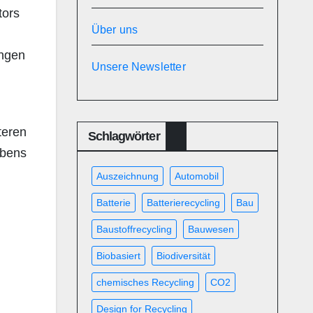
tors
Über uns
ungen
Unsere Newsletter
teren
Schlagwörter
ebens
l
Auszeichnung
Automobil
Batterie
Batterierecycling
Bau
Baustoffrecycling
Bauwesen
Biobasiert
Biodiversität
chemisches Recycling
CO2
Design for Recycling