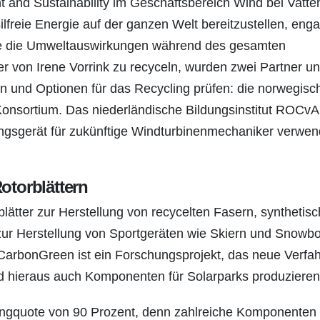
 and Sustainability im Geschäftsbereich Wind bei Vatten
lfreie Energie auf der ganzen Welt bereitzustellen, enga
t, die die Umweltauswirkungen während des gesamten
er von Irene Vorrink zu recyceln, wurden zwei Partner un
en und Optionen für das Recycling prüfen: die norwegisc
onsortium. Das niederländische Bildungsinstitut ROCvA
ningsgerät für zukünftige Windturbinenmechaniker verwen
otorblättern
lätter zur Herstellung von recycelten Fasern, synthetis
ur Herstellung von Sportgeräten wie Skiern und Snowb
arbonGreen ist ein Forschungsprojekt, das neue Verfa
und hieraus auch Komponenten für Solarparks produzieren 
ingquote von 90 Prozent, denn zahlreiche Komponenten