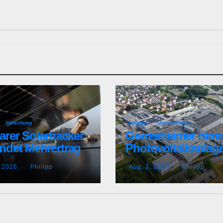
Forschung
Energie
Unternehmen
arer Solartracker
Gerresheimer nim
indet Mehrertrag
Photovoltaikanlage
Wetterschutz
Betrieb
, 2026
Philipp
Aug. 3, 2026
Philipp