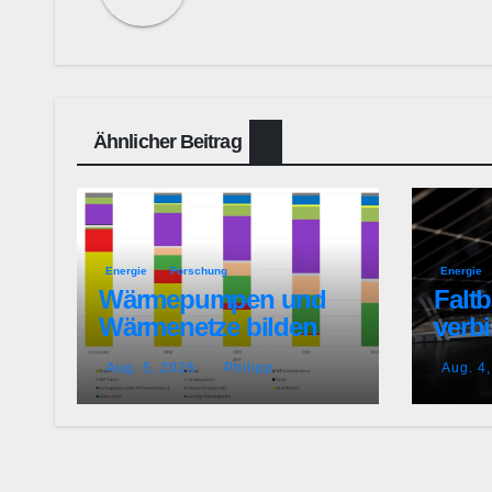
Ähnlicher Beitrag
Energie
Forschung
Energie
Wärmepumpen und
Faltb
Wärmenetze bilden
verb
Rückgrat effizienter
mit 
Aug. 5, 2026
Philipp
Aug. 4
Wärmeversorgung