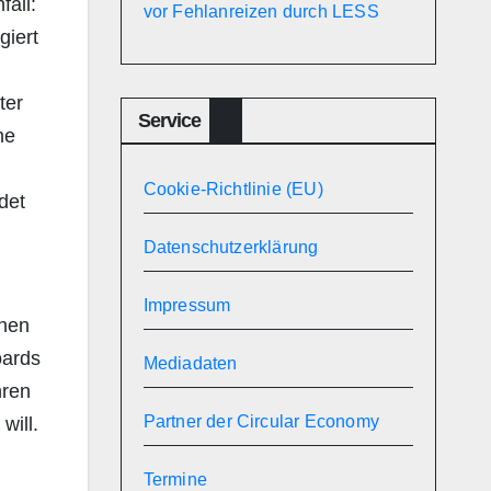
fall:
vor Fehlanreizen durch LESS
giert
ter
Service
he
Cookie-Richtlinie (EU)
det
Datenschutzerklärung
Impressum
chen
oards
Mediadaten
hren
Partner der Circular Economy
will.
Termine