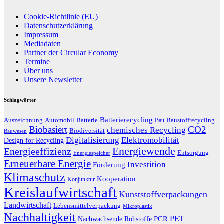
Cookie-Richtlinie (EU)
Datenschutzerklärung
Impressum
Mediadaten
Partner der Circular Economy
Termine
Über uns
Unsere Newsletter
Schlagwörter
Batterierecycling
Auszeichnung
Baustoffrecycling
Automobil
Batterie
Bau
Biobasiert
CO2
chemisches Recycling
Biodiversität
Bauwesen
Digitalisierung
Elektromobilität
Design for Recycling
Energiewende
Energieeffizienz
Entsorgung
Energiespeicher
Erneuerbare Energie
Investition
Förderung
Klimaschutz
Kooperation
Konjunktur
Kreislaufwirtschaft
Kunststoffverpackungen
Landwirtschaft
Lebensmittelverpackung
Mikroplastik
Nachhaltigkeit
PET
Nachwachsende Rohstoffe
PCR