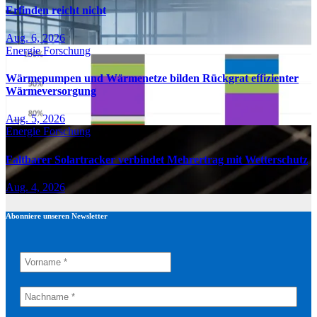
Erfinden reicht nicht
Aug. 6, 2026
Energie
Forschung
Wärmepumpen und Wärmenetze bilden Rückgrat effizienter
Wärmeversorgung
Aug. 5, 2026
Energie
Forschung
Faltbarer Solartracker verbindet Mehrertrag mit Wetterschutz
Aug. 4, 2026
Abonniere unseren Newsletter