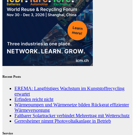
Recent Posts
EREMA: Langfristiges Wachstum im Kunststoffrecycling
erwartet
Erfinden reicht nicht
Wärmepumpen und Wärmenetze bilden Rückgrat effizienter
Wärmeversorgung
Faltbarer Solartracker verbindet Mehrertrag mit Wetterschutz
Gerresheimer nimmt Photovoltaikanlage in Betrieb
Service