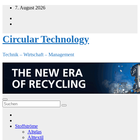
Zum
7. August 2026
Inhalt
springen
Circular Technology
Technik – Wirtschaft – Management
Stoffströme
Altglas
Alttextil