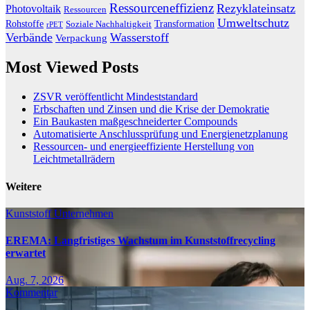
Ressourceneffizienz
Rezyklateinsatz
Photovoltaik
Ressourcen
Umweltschutz
Transformation
Rohstoffe
Soziale Nachhaltigkeit
rPET
Verbände
Wasserstoff
Verpackung
Most Viewed Posts
ZSVR veröffentlicht Mindeststandard
Erbschaften und Zinsen und die Krise der Demokratie
Ein Baukasten maßgeschneiderter Compounds
Automatisierte Anschlussprüfung und Energienetzplanung
Ressourcen- und energieeffiziente Herstellung von
Leichtmetallrädern
Weitere
Kunststoff
Unternehmen
EREMA: Langfristiges Wachstum im Kunststoffrecycling
erwartet
Aug. 7, 2026
Kommentar