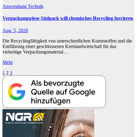
Anwendung
Technik
Verpackungsriese Südpack will chemisches Recycling forcieren
Aug. 5, 2020
Die Recyclingfähigkeit von unterschiedlichen Kunststoffen und die
Einführung einer geschlossenen Kreislaufwirtschaft für das
vielseitige Verpackungsmaterial…
Mehr
Seitennummerierung
1
2
3
der
Beiträge