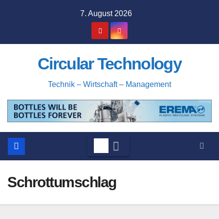
Zum
7. August 2026
Inhalt
springen
Circular Technology
Technik – Wirtschaft – Management
Schrottumschlag