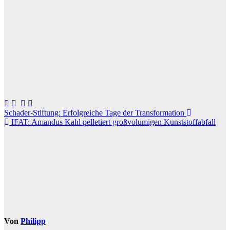
Beitragsnavigation
Schader-Stiftung: Erfolgreiche Tage der Transformation
IFAT: Amandus Kahl pelletiert großvolumigen Kunststoffabfall
Von
Philipp