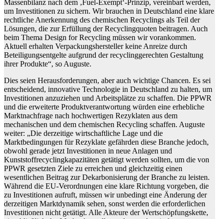
Massenbilanz nach dem ‚Fuel-Exempt‘-Prinzip, vereinbart werden,
um Investitionen zu sichern. Wir brauchen in Deutschland eine klare
rechtliche Anerkennung des chemischen Recyclings als Teil der
Lösungen, die zur Erfüllung der Recyclingquoten beitragen. Auch
beim Thema Design for Recycling müssen wir vorankommen.
Aktuell erhalten Verpackungshersteller keine Anreize durch
Beteiligungsentgelte aufgrund der recyclinggerechten Gestaltung
ihrer Produkte“, so Auguste.
Dies seien Herausforderungen, aber auch wichtige Chancen. Es sei
entscheidend, innovative Technologie in Deutschland zu halten, um
Investitionen anzuziehen und Arbeitsplätze zu schaffen. Die PPWR
und die erweiterte Produktverantwortung würden eine erhebliche
Marktnachfrage nach hochwertigen Rezyklaten aus dem
mechanischen und dem chemischen Recycling schaffen. Auguste
weiter: „Die derzeitige wirtschaftliche Lage und die
Marktbedingungen für Rezyklate gefährden diese Branche jedoch,
obwohl gerade jetzt Investitionen in neue Anlagen und
Kunststoffrecyclingkapazitäten getätigt werden sollten, um die von
PPWR gesetzten Ziele zu erreichen und gleichzeitig einen
wesentlichen Beitrag zur Dekarbonisierung der Branche zu leisten.
Während die EU-Verordnungen eine klare Richtung vorgeben, die
zu Investitionen aufruft, müssen wir unbedingt eine Änderung der
derzeitigen Marktdynamik sehen, sonst werden die erforderlichen
Investitionen nicht getätigt. Alle Akteure der Wertschöpfungskette,