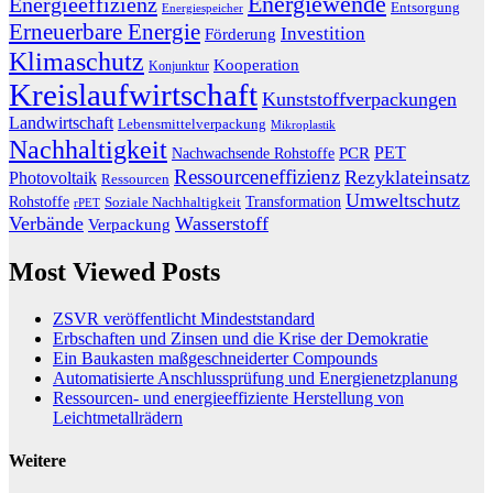
Energiewende
Energieeffizienz
Entsorgung
Energiespeicher
Erneuerbare Energie
Investition
Förderung
Klimaschutz
Kooperation
Konjunktur
Kreislaufwirtschaft
Kunststoffverpackungen
Landwirtschaft
Lebensmittelverpackung
Mikroplastik
Nachhaltigkeit
PET
Nachwachsende Rohstoffe
PCR
Ressourceneffizienz
Rezyklateinsatz
Photovoltaik
Ressourcen
Umweltschutz
Transformation
Rohstoffe
Soziale Nachhaltigkeit
rPET
Verbände
Wasserstoff
Verpackung
Most Viewed Posts
ZSVR veröffentlicht Mindeststandard
Erbschaften und Zinsen und die Krise der Demokratie
Ein Baukasten maßgeschneiderter Compounds
Automatisierte Anschlussprüfung und Energienetzplanung
Ressourcen- und energieeffiziente Herstellung von
Leichtmetallrädern
Weitere