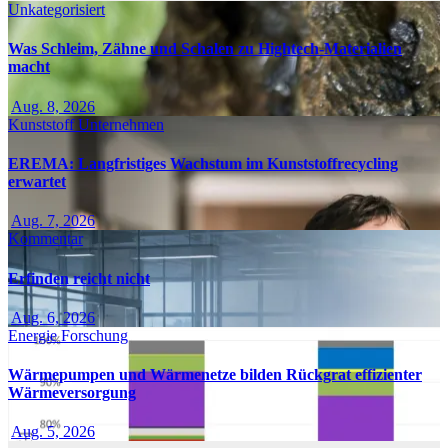
Unkategorisiert
Was Schleim, Zähne und Schalen zu Hightech-Materialien
macht
Aug. 8, 2026
Kunststoff
Unternehmen
EREMA: Langfristiges Wachstum im Kunststoffrecycling
erwartet
Aug. 7, 2026
Kommentar
Erfinden reicht nicht
Aug. 6, 2026
Energie
Forschung
Wärmepumpen und Wärmenetze bilden Rückgrat effizienter
Wärmeversorgung
Aug. 5, 2026