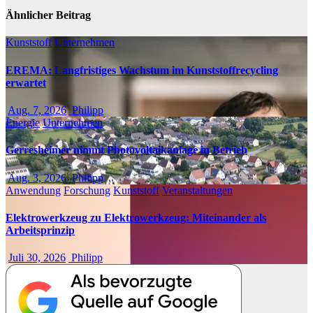
Ähnlicher Beitrag
Kunststoff
Unternehmen
EREMA: Langfristiges Wachstum im Kunststoffrecycling
erwartet
Aug. 7, 2026
Philipp
Energie
Unternehmen
Gerresheimer nimmt Photovoltaikanlage in Betrieb
Aug. 3, 2026
Philipp
Anwendung
Forschung
Kunststoff
Veranstaltungen
Elektrowerkzeug zu Elektrowerkzeug: Miteinander als
Arbeitsprinzip
Juli 30, 2026
Philipp