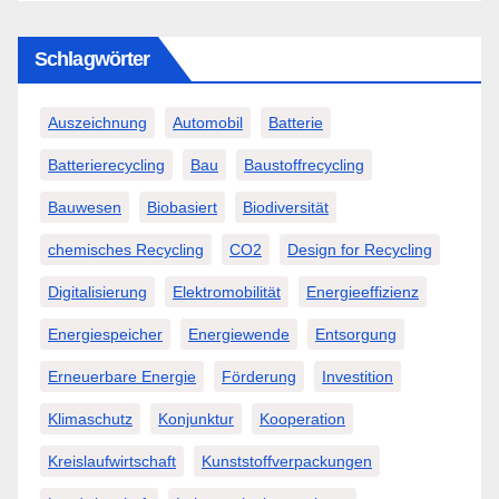
Schlagwörter
Auszeichnung
Automobil
Batterie
Batterierecycling
Bau
Baustoffrecycling
Bauwesen
Biobasiert
Biodiversität
chemisches Recycling
CO2
Design for Recycling
Digitalisierung
Elektromobilität
Energieeffizienz
Energiespeicher
Energiewende
Entsorgung
Erneuerbare Energie
Förderung
Investition
Klimaschutz
Konjunktur
Kooperation
Kreislaufwirtschaft
Kunststoffverpackungen