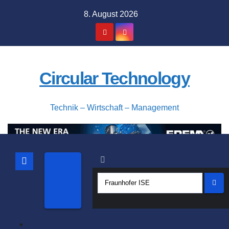
Zum
8. August 2026
Inhalt
springen
Circular Technology
Technik – Wirtschaft – Management