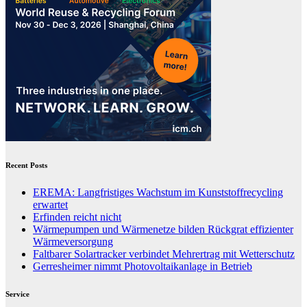
Recent Posts
EREMA: Langfristiges Wachstum im Kunststoffrecycling
erwartet
Erfinden reicht nicht
Wärmepumpen und Wärmenetze bilden Rückgrat effizienter
Wärmeversorgung
Faltbarer Solartracker verbindet Mehrertrag mit Wetterschutz
Gerresheimer nimmt Photovoltaikanlage in Betrieb
Service