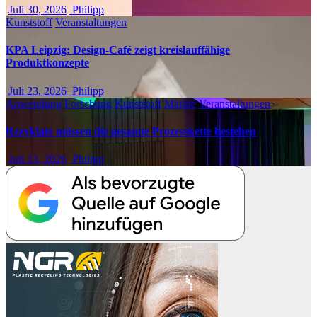
Juli 30, 2026
Philipp
Kunststoff
Veranstaltungen
KPA Leipzig: Design-Café zeigt kreislauffähige
Produktkonzepte
Juli 23, 2026
Philipp
Anwendung
Forschung
Kunststoff
Märkte
Veranstaltungen
Rezyklate müssen die gesamte Prozesskette bestehen
Juli 13, 2026
Philipp