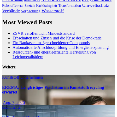
Ressourcen
Umweltschutz
Transformation
Rohstoffe
Soziale Nachhaltigkeit
rPET
Verbände
Wasserstoff
Verpackung
Most Viewed Posts
ZSVR veröffentlicht Mindeststandard
Erbschaften und Zinsen und die Krise der Demokratie
Ein Baukasten maßgeschneiderter Compounds
Automatisierte Anschlussprüfung und Energienetzplanung
Ressourcen- und energieeffiziente Herstellung von
Leichtmetallrädern
Weitere
Kunststoff
Unternehmen
EREMA: Langfristiges Wachstum im Kunststoffrecycling
erwartet
Aug. 7, 2026
Kommentar