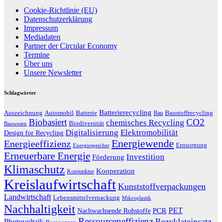
Cookie-Richtlinie (EU)
Datenschutzerklärung
Impressum
Mediadaten
Partner der Circular Economy
Termine
Über uns
Unsere Newsletter
Schlagwörter
Batterierecycling
Auszeichnung
Baustoffrecycling
Automobil
Batterie
Bau
Biobasiert
CO2
chemisches Recycling
Biodiversität
Bauwesen
Digitalisierung
Elektromobilität
Design for Recycling
Energiewende
Energieeffizienz
Entsorgung
Energiespeicher
Erneuerbare Energie
Investition
Förderung
Klimaschutz
Kooperation
Konjunktur
Kreislaufwirtschaft
Kunststoffverpackungen
Landwirtschaft
Lebensmittelverpackung
Mikroplastik
Nachhaltigkeit
PET
Nachwachsende Rohstoffe
PCR
Ressourceneffizienz
Rezyklateinsatz
Photovoltaik