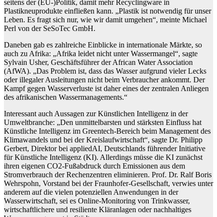
seitens der (EU-)Politik, damit mehr Recyclingware in
Plastikneuprodukte einfließen kann. „Plastik ist notwendig für unser
Leben. Es fragt sich nur, wie wir damit umgehen“, meinte Michael
Perl von der SeSoTec GmbH.
Daneben gab es zahlreiche Einblicke in internationale Märkte, so
auch zu Afrika: „Afrika leidet nicht unter Wassermangel“, sagte
Sylvain Usher, Geschäftsführer der African Water Association
(AfWA). „Das Problem ist, dass das Wasser aufgrund vieler Lecks
oder illegaler Ausleitungen nicht beim Verbraucher ankommt. Der
Kampf gegen Wasserverluste ist daher eines der zentralen Anliegen
des afrikanischen Wassermanagements.“
Interessant auch Aussagen zur Künstlichen Intelligenz in der
Umweltbranche: „Den unmittelbarsten und stärksten Einfluss hat
Künstliche Intelligenz im Greentech-Bereich beim Management des
Klimawandels und bei der Kreislaufwirtschaft“, sagte Dr. Philipp
Gerbert, Direktor bei appliedAI, Deutschlands führender Initiative
für Künstliche Intelligenz (KI). Allerdings müsse die KI zunächst
ihren eigenen CO2-Fußabdruck durch Emissionen aus dem
Stromverbrauch der Rechenzentren eliminieren. Prof. Dr. Ralf Boris
Wehrspohn, Vorstand bei der Fraunhofer-Gesellschaft, verwies unter
anderem auf die vielen potenziellen Anwendungen in der
Wasserwirtschaft, sei es Online-Monitoring von Trinkwasser,
wirtschaftlichere und resiliente Kläranlagen oder nachhaltiges