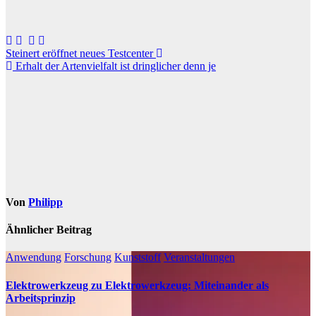
Beitragsnavigation
Steinert eröffnet neues Testcenter
Erhalt der Artenvielfalt ist dringlicher denn je
Von
Philipp
Ähnlicher Beitrag
Anwendung
Forschung
Kunststoff
Veranstaltungen
Elektrowerkzeug zu Elektrowerkzeug: Miteinander als
Arbeitsprinzip