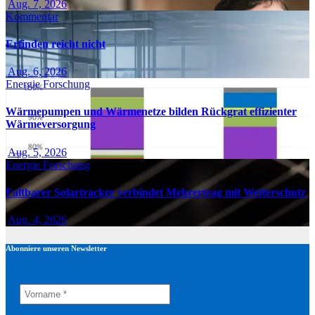
Aug. 7, 2026
Kommentar
Erfinden reicht nicht
Aug. 6, 2026
Energie
Forschung
Wärmepumpen und Wärmenetze bilden Rückgrat effizienter
Wärmeversorgung
Aug. 5, 2026
Energie
Forschung
Faltbarer Solartracker verbindet Mehrertrag mit Wetterschutz
Aug. 4, 2026
Abonniere unseren Newsletter