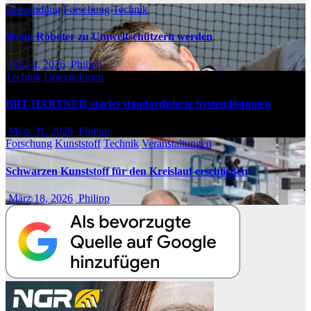
Anwendung
Forschung
Technik
Wenn Roboter zu Umweltschützern werden
Juli 14, 2026
Philipp
Technik
Unternehmen
BRT HARTNER startet standardisierte Systemlösungen
März 31, 2026
Philipp
Forschung
Kunststoff
Technik
Veranstaltungen
Schwarzen Kunststoff für den Kreislauf erschließen
März 18, 2026
Philipp