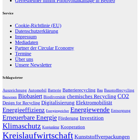
Gerresheimer nimmt Photovoltaikanlage in Betrieb
Service
Cookie-Richtlinie (EU)
Datenschutzerklärung
Impressum
Mediadaten
Partner der Circular Economy
Termine
Über uns
Unsere Newsletter
Schlagwörter
Batterierecycling
Auszeichnung
Baustoffrecycling
Automobil
Batterie
Bau
Biobasiert
CO2
chemisches Recycling
Biodiversität
Bauwesen
Digitalisierung
Elektromobilität
Design for Recycling
Energiewende
Energieeffizienz
Entsorgung
Energiespeicher
Erneuerbare Energie
Investition
Förderung
Klimaschutz
Kooperation
Konjunktur
Kreislaufwirtschaft
Kunststoffverpackungen