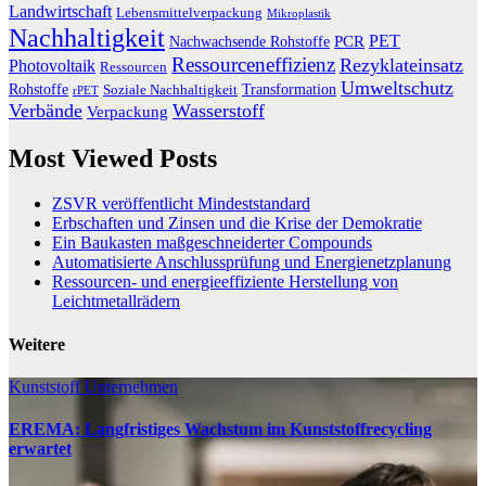
Landwirtschaft
Lebensmittelverpackung
Mikroplastik
Nachhaltigkeit
PET
Nachwachsende Rohstoffe
PCR
Ressourceneffizienz
Rezyklateinsatz
Photovoltaik
Ressourcen
Umweltschutz
Transformation
Rohstoffe
Soziale Nachhaltigkeit
rPET
Verbände
Wasserstoff
Verpackung
Most Viewed Posts
ZSVR veröffentlicht Mindeststandard
Erbschaften und Zinsen und die Krise der Demokratie
Ein Baukasten maßgeschneiderter Compounds
Automatisierte Anschlussprüfung und Energienetzplanung
Ressourcen- und energieeffiziente Herstellung von
Leichtmetallrädern
Weitere
Kunststoff
Unternehmen
EREMA: Langfristiges Wachstum im Kunststoffrecycling
erwartet