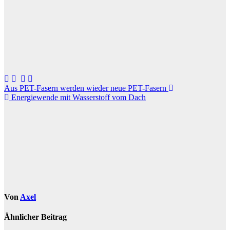
Beitragsnavigation
Aus PET-Fasern werden wieder neue PET-Fasern
Energiewende mit Wasserstoff vom Dach
Von
Axel
Ähnlicher Beitrag