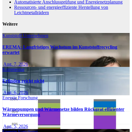
Automatisierte Anschlussprüfung und Energienetzplanung
Ressourcen- und energieeffiziente Herstellung von
Leichtmetallrädern
Weitere
Kunststoff
Unternehmen
EREMA: Langfristiges Wachstum im Kunststoffrecycling
erwartet
Aug. 7, 2026
Kommentar
Erfinden reicht nicht
Aug. 6, 2026
Energie
Forschung
Wärmepumpen und Wärmenetze bilden Rückgrat effizienter
Wärmeversorgung
Aug. 5, 2026
Energie
Forschung