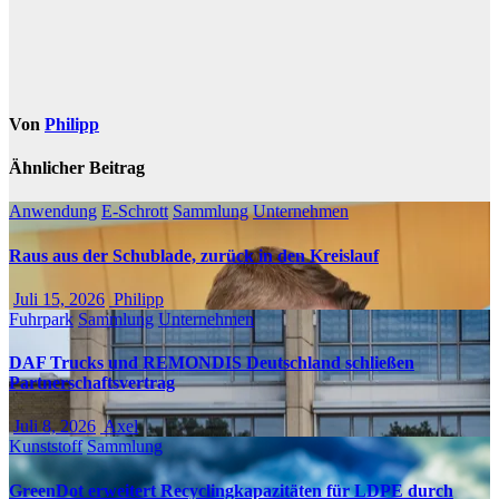
Von
Philipp
Ähnlicher Beitrag
Anwendung
E-Schrott
Sammlung
Unternehmen
Raus aus der Schublade, zurück in den Kreislauf
Juli 15, 2026
Philipp
Fuhrpark
Sammlung
Unternehmen
DAF Trucks und REMONDIS Deutschland schließen
Partnerschaftsvertrag
Juli 8, 2026
Axel
Kunststoff
Sammlung
GreenDot erweitert Recyclingkapazitäten für LDPE durch