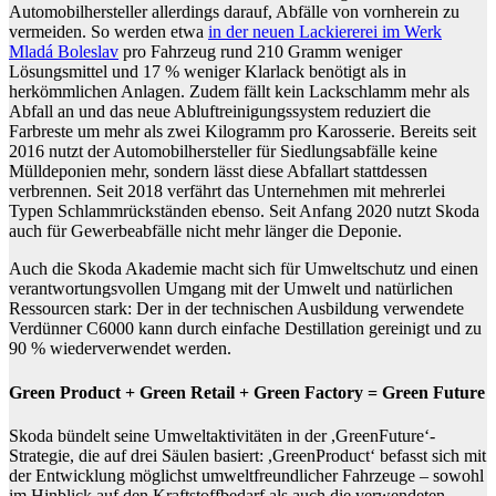
Automobilhersteller allerdings darauf, Abfälle von vornherein zu
vermeiden. So werden etwa
in der neuen Lackiererei im Werk
Mladá Boleslav
pro Fahrzeug rund 210 Gramm weniger
Lösungsmittel und 17 % weniger Klarlack benötigt als in
herkömmlichen Anlagen. Zudem fällt kein Lackschlamm mehr als
Abfall an und das neue Abluftreinigungssystem reduziert die
Farbreste um mehr als zwei Kilogramm pro Karosserie. Bereits seit
2016 nutzt der Automobilhersteller für Siedlungsabfälle keine
Mülldeponien mehr, sondern lässt diese Abfallart stattdessen
verbrennen. Seit 2018 verfährt das Unternehmen mit mehrerlei
Typen Schlammrückständen ebenso. Seit Anfang 2020 nutzt Skoda
auch für Gewerbeabfälle nicht mehr länger die Deponie.
Auch die Skoda Akademie macht sich für Umweltschutz und einen
verantwortungsvollen Umgang mit der Umwelt und natürlichen
Ressourcen stark: Der in der technischen Ausbildung verwendete
Verdünner C6000 kann durch einfache Destillation gereinigt und zu
90 % wiederverwendet werden.
Green Product + Green Retail + Green Factory = Green Future
Skoda bündelt seine Umweltaktivitäten in der ,GreenFuture‘-
Strategie, die auf drei Säulen basiert: ,GreenProduct‘ befasst sich mit
der Entwicklung möglichst umweltfreundlicher Fahrzeuge – sowohl
im Hinblick auf den Kraftstoffbedarf als auch die verwendeten