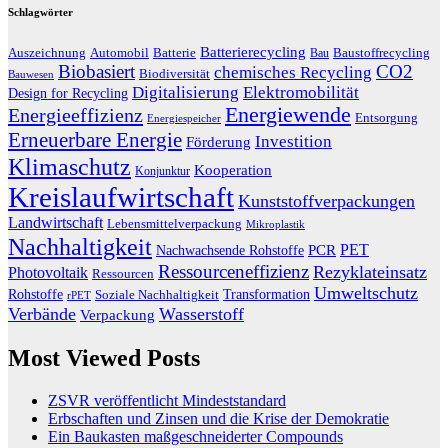
Schlagwörter
Batterierecycling
Auszeichnung
Baustoffrecycling
Automobil
Batterie
Bau
Biobasiert
CO2
chemisches Recycling
Biodiversität
Bauwesen
Digitalisierung
Elektromobilität
Design for Recycling
Energiewende
Energieeffizienz
Entsorgung
Energiespeicher
Erneuerbare Energie
Investition
Förderung
Klimaschutz
Kooperation
Konjunktur
Kreislaufwirtschaft
Kunststoffverpackungen
Landwirtschaft
Lebensmittelverpackung
Mikroplastik
Nachhaltigkeit
PET
Nachwachsende Rohstoffe
PCR
Ressourceneffizienz
Rezyklateinsatz
Photovoltaik
Ressourcen
Umweltschutz
Transformation
Rohstoffe
Soziale Nachhaltigkeit
rPET
Verbände
Wasserstoff
Verpackung
Most Viewed Posts
ZSVR veröffentlicht Mindeststandard
Erbschaften und Zinsen und die Krise der Demokratie
Ein Baukasten maßgeschneiderter Compounds