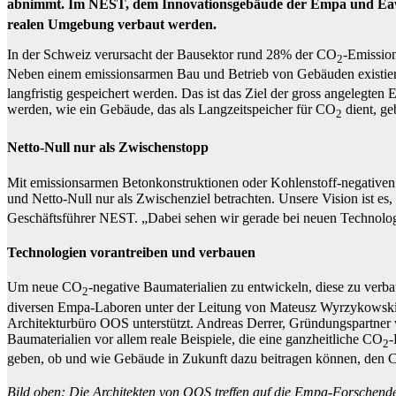
abnimmt. Im NEST, dem Innovationsgebäude der Empa und Eawag
realen Umgebung verbaut werden.
In der Schweiz verursacht der Bausektor rund 28% der CO
-Emission
2
Neben einem emissionsarmen Bau und Betrieb von Gebäuden existiert
langfristig gespeichert werden. Das ist das Ziel der gross angelegt
werden, wie ein Gebäude, das als Langzeitspeicher für CO
dient, ge
2
Netto-Null nur als Zwischenstopp
Mit emissionsarmen Betonkonstruktionen oder Kohlenstoff-negativen 
und Netto-Null nur als Zwischenziel betrachten. Unsere Vision ist e
Geschäftsführer NEST. „Dabei sehen wir gerade bei neuen Technologie
Technologien vorantreiben und verbauen
Um neue CO
-negative Baumaterialien zu entwickeln, diese zu ver
2
diversen Empa-Laboren unter der Leitung von Mateusz Wyrzykowski
Architekturbüro OOS unterstützt. Andreas Derrer, Gründungspartner v
Baumaterialien vor allem reale Beispiele, die eine ganzheitliche CO
-
2
geben, ob und wie Gebäude in Zukunft dazu beitragen können, den
Bild oben: Die Architekten von OOS treffen auf die Empa-Forschen