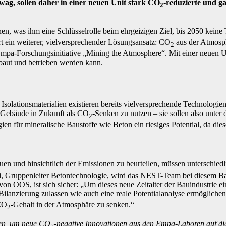
, sollen daher in einer neuen Unit stark CO
-reduzierte und g
2
en, was ihm eine Schlüsselrolle beim ehrgeizigen Ziel, bis 2050 kein
 ein weiterer, vielversprechender Lösungsansatz: CO
aus der Atmosph
2
en Empa-Forschungsinitiative „Mining the Atmosphere“. Mit einer neuen
baut und betrieben werden kann.
Isolationsmaterialien existieren bereits vielversprechende Technologi
s, Gebäude in Zukunft als CO
-Senken zu nutzen – sie sollen also unter
2
n für mineralische Baustoffe wie Beton ein riesiges Potential, da die
bauen und hinsichtlich der Emissionen zu beurteilen, müssen unterschi
, Gruppenleiter Betontechnologie, wird das NEST-Team bei diesem B
on OOS, ist sich sicher: „Um dieses neue Zeitalter der Bauindustrie e
Bilanzierung zulassen wie auch eine reale Potentialanalyse ermögliche
 CO
-Gehalt in der Atmosphäre zu senken.“
2
den, um neue CO
-negative Innovationen aus den Empa-Laboren auf di