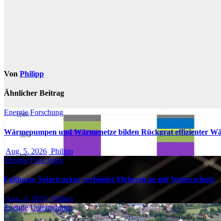
Von
Philipp
Ähnlicher Beitrag
Energie
Forschung
Wärmepumpen und Wärmenetze bilden Rückgrat effizienter W
Aug. 5, 2026
Philipp
Energie
Forschung
Faltbarer Solartracker verbindet Mehrertrag mit Wetterschutz
Aug. 4, 2026
Philipp
Energie
Unternehmen