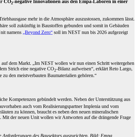
ar CO
-negative Innovationen aus den Empa-Laboren in einer
2
e Triebhausgase mehr in die Atmosphäre auszustossen, zukommen lässt.
äre soll zukünftig in Baustoffen gebunden und somit in Gebäuden
 Unit namens
„Beyond Zero“
soll im NEST nun bis 2026 aufgezeigt
en auf dem Markt. „Im NEST wollen wir nun einen Schritt weitergehen
 dem Strich eine negative CO
-Bilanz aufweisen“, erklärt Reto Largo,
2
se zu den meistverbauten Baumaterialien gehören.“
edliche Kompetenzen gebündelt werden. Neben der Unterstützung aus
auvorhaben auch vom Realisierungspartner Implenia und vom
inläuten zu können, braucht es neben den neuen mineralischen
n. Mit der neuen Unit wollen wir Antworten auf die drängende Frage
e Anforderungen des Bausektors auszurichten. Bild: Empa