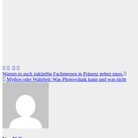
Beitragsnavigation
Warum es auch zukünftig Fachmessen in Präsenz geben muss
Mythos oder Wahrheit: Was Photovoltaik kann und was nicht