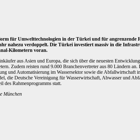
ttform für Umwelttechnologien in der Türkei und für angrenzende 
hr nahezu verdoppelt. Die Türkei investiert massiv in die Infrast
nal-Kilometern voran.
inkäufer aus Asien und Europa, die sich über die neuesten Entwicklung
etern. Zudem reisten rund 9.000 Branchenvertreter aus 80 Ländern 
ung und Automatisierung im Wassersektor sowie die Abfallwirtschaft 
l, die Deutsche Vereinigung für Wasserwirtschaft, Abwasser und Abfa
il des Rahmenprogramms statt.
sse München