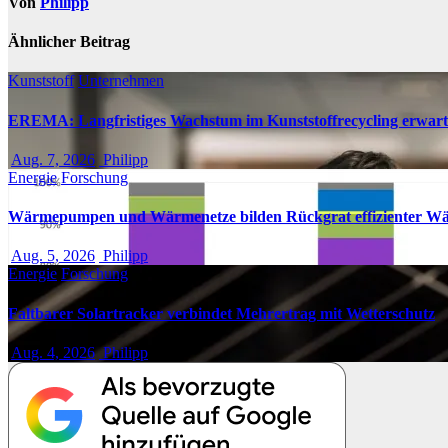
Von
Philipp
Ähnlicher Beitrag
Kunststoff
Unternehmen
EREMA: Langfristiges Wachstum im Kunststoffrecycling erwart
Aug. 7, 2026
Philipp
Energie
Forschung
Wärmepumpen und Wärmenetze bilden Rückgrat effizienter W
Aug. 5, 2026
Philipp
Energie
Forschung
Faltbarer Solartracker verbindet Mehrertrag mit Wetterschutz
Aug. 4, 2026
Philipp