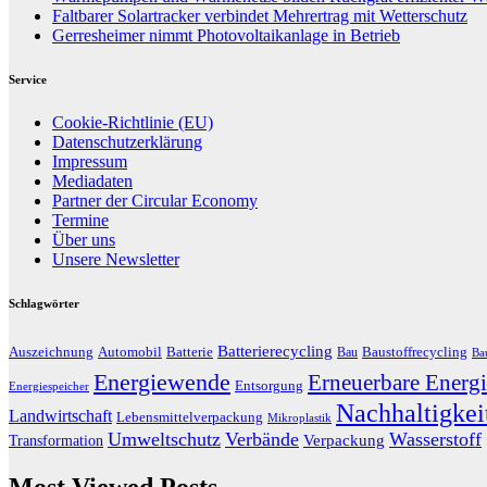
Faltbarer Solartracker verbindet Mehrertrag mit Wetterschutz
Gerresheimer nimmt Photovoltaikanlage in Betrieb
Service
Cookie-Richtlinie (EU)
Datenschutzerklärung
Impressum
Mediadaten
Partner der Circular Economy
Termine
Über uns
Unsere Newsletter
Schlagwörter
Batterierecycling
Auszeichnung
Baustoffrecycling
Automobil
Batterie
Bau
Ba
Energiewende
Erneuerbare Energi
Entsorgung
Energiespeicher
Nachhaltigkei
Landwirtschaft
Lebensmittelverpackung
Mikroplastik
Umweltschutz
Verbände
Wasserstoff
Transformation
Verpackung
Most Viewed Posts