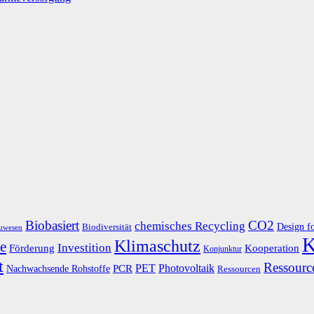
Biobasiert
CO2
chemisches Recycling
Design f
Biodiversität
uwesen
K
Klimaschutz
e
Investition
Kooperation
Förderung
Konjunktur
t
Ressource
PET
Photovoltaik
Nachwachsende Rohstoffe
PCR
Ressourcen