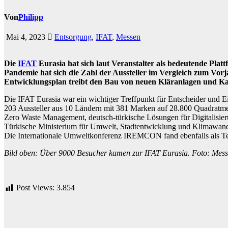
Von
Philipp
Mai 4, 2023
Entsorgung
,
IFAT
,
Messen
Die
IFAT
Eurasia hat sich laut Veranstalter als bedeutende Pla
Pandemie hat sich die Zahl der Aussteller im Vergleich zum Vorja
Entwicklungsplan treibt den Bau von neuen Kläranlagen und Ka
Die IFAT Eurasia war ein wichtiger Treffpunkt für Entscheider und E
203 Aussteller aus 10 Ländern mit 381 Marken auf 28.800 Quadratm
Zero Waste Management, deutsch-türkische Lösungen für Digitalisier
Türkische Ministerium für Umwelt, Stadtentwicklung und Klimawande
Die Internationale Umweltkonferenz IREMCON fand ebenfalls als Te
Bild oben: Über 9000 Besucher kamen zur IFAT Eurasia. Foto: Me
Post Views:
3.854