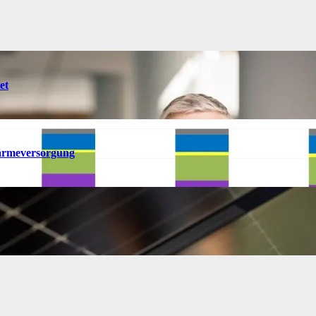
et
ärmeversorgung