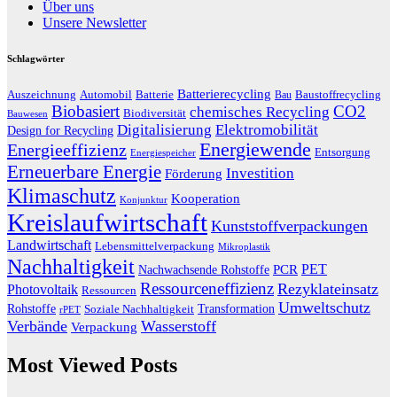
Über uns
Unsere Newsletter
Schlagwörter
Batterierecycling
Auszeichnung
Baustoffrecycling
Automobil
Batterie
Bau
Biobasiert
CO2
chemisches Recycling
Biodiversität
Bauwesen
Digitalisierung
Elektromobilität
Design for Recycling
Energiewende
Energieeffizienz
Entsorgung
Energiespeicher
Erneuerbare Energie
Investition
Förderung
Klimaschutz
Kooperation
Konjunktur
Kreislaufwirtschaft
Kunststoffverpackungen
Landwirtschaft
Lebensmittelverpackung
Mikroplastik
Nachhaltigkeit
PET
Nachwachsende Rohstoffe
PCR
Ressourceneffizienz
Rezyklateinsatz
Photovoltaik
Ressourcen
Umweltschutz
Transformation
Rohstoffe
Soziale Nachhaltigkeit
rPET
Verbände
Wasserstoff
Verpackung
Most Viewed Posts