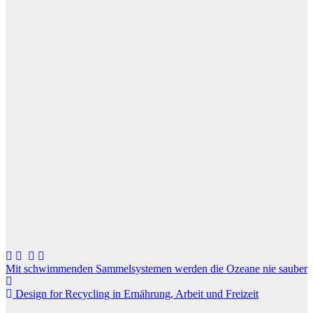
Beitragsnavigation
Mit schwimmenden Sammelsystemen werden die Ozeane nie sauber
Design for Recycling in Ernährung, Arbeit und Freizeit