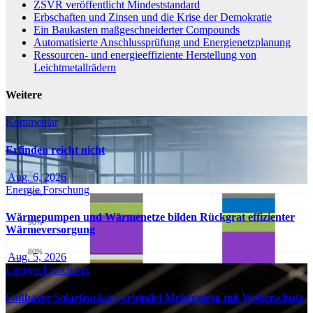
ZSVR veröffentlicht Mindeststandard
Erbschaften und Zinsen und die Krise der Demokratie
Ein Baukasten maßgeschneiderter Compounds
Automatisierte Anschlussprüfung und Energienetzplanung
Ressourcen- und energieeffiziente Herstellung von
Leichtmetallrädern
Weitere
Kommentar
Erfinden reicht nicht
Aug. 6, 2026
Energie
Forschung
Wärmepumpen und Wärmenetze bilden Rückgrat effizienter
Wärmeversorgung
Aug. 5, 2026
Energie
Forschung
Faltbarer Solartracker verbindet Mehrertrag mit Wetterschutz