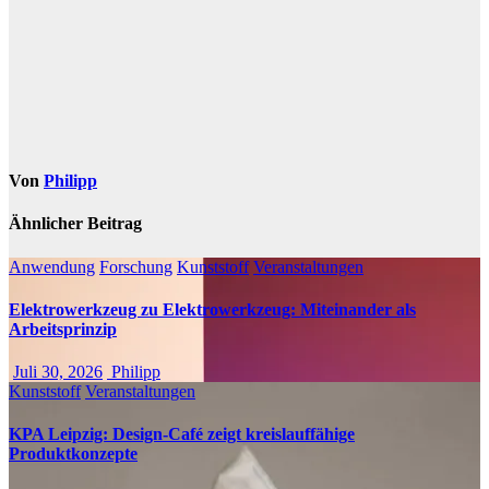
Von
Philipp
Ähnlicher Beitrag
Anwendung
Forschung
Kunststoff
Veranstaltungen
Elektrowerkzeug zu Elektrowerkzeug: Miteinander als
Arbeitsprinzip
Juli 30, 2026
Philipp
Kunststoff
Veranstaltungen
KPA Leipzig: Design-Café zeigt kreislauffähige
Produktkonzepte