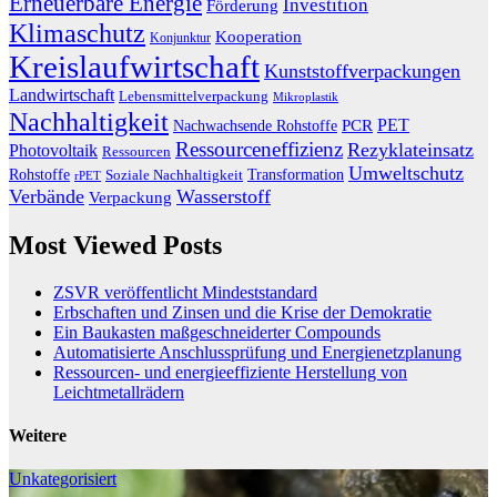
Erneuerbare Energie
Investition
Förderung
Klimaschutz
Kooperation
Konjunktur
Kreislaufwirtschaft
Kunststoffverpackungen
Landwirtschaft
Lebensmittelverpackung
Mikroplastik
Nachhaltigkeit
PET
Nachwachsende Rohstoffe
PCR
Ressourceneffizienz
Rezyklateinsatz
Photovoltaik
Ressourcen
Umweltschutz
Transformation
Rohstoffe
Soziale Nachhaltigkeit
rPET
Verbände
Wasserstoff
Verpackung
Most Viewed Posts
ZSVR veröffentlicht Mindeststandard
Erbschaften und Zinsen und die Krise der Demokratie
Ein Baukasten maßgeschneiderter Compounds
Automatisierte Anschlussprüfung und Energienetzplanung
Ressourcen- und energieeffiziente Herstellung von
Leichtmetallrädern
Weitere
Unkategorisiert