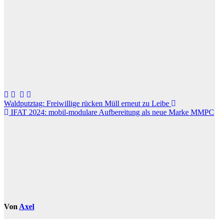
Beitragsnavigation
Waldputztag: Freiwillige rücken Müll erneut zu Leibe
IFAT 2024: mobil-modulare Aufbereitung als neue Marke MMPC
Von
Axel