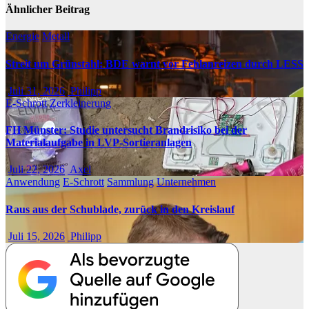
Ähnlicher Beitrag
Energie
Metall
Streit um Grünstahl: BDE warnt vor Fehlanreizen durch LESS
Juli 31, 2026
Philipp
E-Schrott
Zerkleinerung
FH Münster: Studie untersucht Brandrisiko bei der
Materialaufgabe in LVP-Sortieranlagen
Juli 22, 2026
Axel
Anwendung
E-Schrott
Sammlung
Unternehmen
Raus aus der Schublade, zurück in den Kreislauf
Juli 15, 2026
Philipp