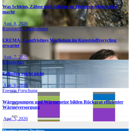
Was Schleim, Zähne und Schalen zu Hightech-Materialien
macht
Aug. 8, 2026
Kunststoff
Unternehmen
EREMA: Langfristiges Wachstum im Kunststoffrecycling
erwartet
Aug. 7, 2026
Kommentar
Erfinden reicht nicht
Aug. 6, 2026
Energie
Forschung
Wärmepumpen und Wärmenetze bilden Rückgrat effizienter
Wärmeversorgung
Aug. 5, 2026
Abonniere unseren Newsletter