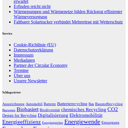
erwartet
Erfinden reicht nicht
Wärmepumpen und Wärmenetze bilden Rückgrat effizienter
Wärmeversorgung
Faltbarer Solartracker verbindet Mehrertrag mit Wetterschutz
Service
Cookie-Richtlinie (EU)
Datenschutzerklärung
Impressum
Mediadaten
Partner der Circular Economy
Termine
Über uns
Unsere Newsletter
Schlagwörter
Batterierecycling
Auszeichnung
Baustoffrecycling
Automobil
Batterie
Bau
Biobasiert
CO2
chemisches Recycling
Biodiversität
Bauwesen
Digitalisierung
Elektromobilität
Design for Recycling
Energiewende
Energieeffizienz
Entsorgung
Energiespeicher