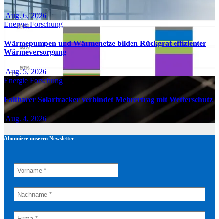
Aug. 6, 2026
Energie
Forschung
Wärmepumpen und Wärmenetze bilden Rückgrat effizienter
Wärmeversorgung
Aug. 5, 2026
Energie
Forschung
Faltbarer Solartracker verbindet Mehrertrag mit Wetterschutz
Aug. 4, 2026
Abonniere unseren Newsletter