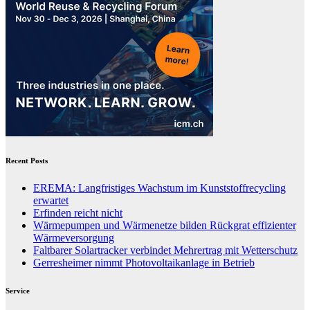
Recent Posts
EREMA: Langfristiges Wachstum im Kunststoffrecycling
erwartet
Erfinden reicht nicht
Wärmepumpen und Wärmenetze bilden Rückgrat effizienter
Wärmeversorgung
Faltbarer Solartracker verbindet Mehrertrag mit Wetterschutz
Gerresheimer nimmt Photovoltaikanlage in Betrieb
Service