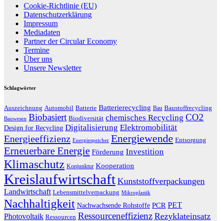
Cookie-Richtlinie (EU)
Datenschutzerklärung
Impressum
Mediadaten
Partner der Circular Economy
Termine
Über uns
Unsere Newsletter
Schlagwörter
Batterierecycling
Auszeichnung
Baustoffrecycling
Automobil
Batterie
Bau
Biobasiert
CO2
chemisches Recycling
Biodiversität
Bauwesen
Digitalisierung
Elektromobilität
Design for Recycling
Energiewende
Energieeffizienz
Entsorgung
Energiespeicher
Erneuerbare Energie
Investition
Förderung
Klimaschutz
Kooperation
Konjunktur
Kreislaufwirtschaft
Kunststoffverpackungen
Landwirtschaft
Lebensmittelverpackung
Mikroplastik
Nachhaltigkeit
PET
Nachwachsende Rohstoffe
PCR
Ressourceneffizienz
Rezyklateinsatz
Photovoltaik
Ressourcen