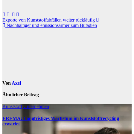
Beitragsnavigation
Exporte von Kunststoffabfällen weiter rückläufig
Nachhaltiger und emissionsärmer zum Butadien
Von
Axel
Ähnlicher Beitrag
Kunststoff
Unternehmen
EREMA: Langfristiges Wachstum im Kunststoffrecycling
erwartet