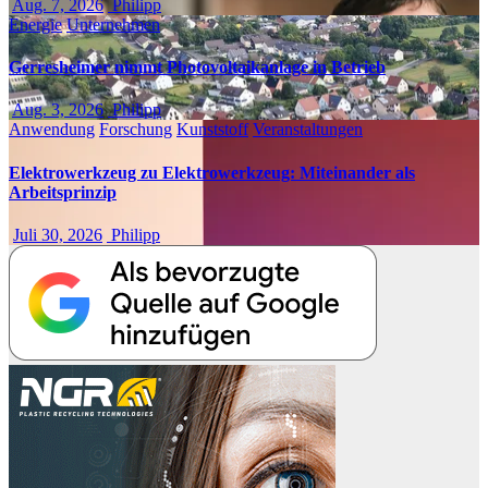
Aug. 7, 2026
Philipp
Energie
Unternehmen
Gerresheimer nimmt Photovoltaikanlage in Betrieb
Aug. 3, 2026
Philipp
Anwendung
Forschung
Kunststoff
Veranstaltungen
Elektrowerkzeug zu Elektrowerkzeug: Miteinander als
Arbeitsprinzip
Juli 30, 2026
Philipp