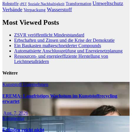
Umweltschutz
Transformation
Rohstoffe
Soziale Nachhaltigkeit
rPET
Verbände
Wasserstoff
Verpackung
Most Viewed Posts
ZSVR veröffentlicht Mindeststandard
Erbschaften und Zinsen und die Krise der Demokratie
Ein Baukasten maßgeschneiderter Compounds
Automatisierte Anschlussprüfung und Energienetzplanung
Ressourcen- und energieeffiziente Herstellung von
Leichtmetallrädern
Weitere
Kunststoff
Unternehmen
EREMA: Langfristiges Wachstum im Kunststoffrecycling
erwartet
Aug. 7, 2026
Kommentar
Erfinden reicht nicht