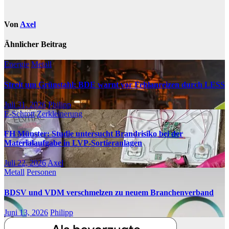
Von
Axel
Ähnlicher Beitrag
Energie
Metall
Streit um Grünstahl: BDE warnt vor Fehlanreizen durch LESS
Juli 31, 2026
Philipp
E-Schrott
Zerkleinerung
FH Münster: Studie untersucht Brandrisiko bei der
Materialaufgabe in LVP-Sortieranlagen
Juli 22, 2026
Axel
Metall
Personen
BDSV und VDM verschmelzen zu neuem Branchenverband
Juni 13, 2026
Philipp