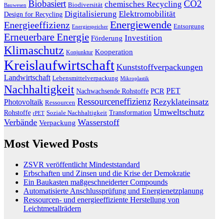
Biobasiert
CO2
chemisches Recycling
Biodiversität
Bauwesen
Digitalisierung
Elektromobilität
Design for Recycling
Energiewende
Energieeffizienz
Entsorgung
Energiespeicher
Erneuerbare Energie
Investition
Förderung
Klimaschutz
Kooperation
Konjunktur
Kreislaufwirtschaft
Kunststoffverpackungen
Landwirtschaft
Lebensmittelverpackung
Mikroplastik
Nachhaltigkeit
PET
Nachwachsende Rohstoffe
PCR
Ressourceneffizienz
Rezyklateinsatz
Photovoltaik
Ressourcen
Umweltschutz
Transformation
Rohstoffe
Soziale Nachhaltigkeit
rPET
Verbände
Wasserstoff
Verpackung
Most Viewed Posts
ZSVR veröffentlicht Mindeststandard
Erbschaften und Zinsen und die Krise der Demokratie
Ein Baukasten maßgeschneiderter Compounds
Automatisierte Anschlussprüfung und Energienetzplanung
Ressourcen- und energieeffiziente Herstellung von
Leichtmetallrädern