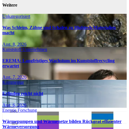
Weitere
Unkategorisiert
Was Schleim, Zähne und Schalen zu Hightech-Materialien
macht
Aug. 8, 2026
Kunststoff
Unternehmen
EREMA: Langfristiges Wachstum im Kunststoffrecycling
erwartet
Aug. 7, 2026
Kommentar
Erfinden reicht nicht
Aug. 6, 2026
Energie
Forschung
Wärmepumpen und Wärmenetze bilden Rückgrat effizienter
Wärmeversorgung