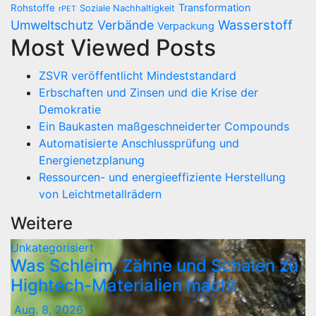
Transformation
Rohstoffe
Soziale Nachhaltigkeit
rPET
Wasserstoff
Umweltschutz
Verbände
Verpackung
Most Viewed Posts
ZSVR veröffentlicht Mindeststandard
Erbschaften und Zinsen und die Krise der
Demokratie
Ein Baukasten maßgeschneiderter Compounds
Automatisierte Anschlussprüfung und
Energienetzplanung
Ressourcen- und energieeffiziente Herstellung
von Leichtmetallrädern
Weitere
Unkategorisiert
Was Schleim, Zähne und Schalen zu
Hightech-Materialien macht
Aug. 8, 2026