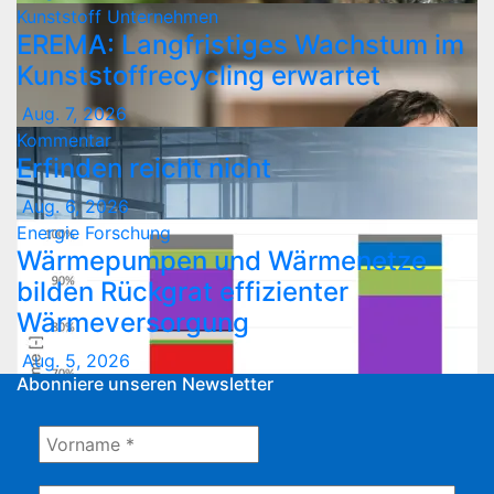
Kunststoff
Unternehmen
EREMA: Langfristiges Wachstum im
Kunststoffrecycling erwartet
Aug. 7, 2026
Kommentar
Erfinden reicht nicht
Aug. 6, 2026
Energie
Forschung
Wärmepumpen und Wärmenetze
bilden Rückgrat effizienter
Wärmeversorgung
Aug. 5, 2026
Abonniere unseren Newsletter