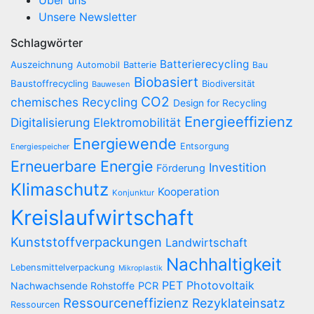
Über uns
Unsere Newsletter
Schlagwörter
Batterierecycling
Auszeichnung
Automobil
Batterie
Bau
Biobasiert
Baustoffrecycling
Biodiversität
Bauwesen
CO2
chemisches Recycling
Design for Recycling
Energieeffizienz
Digitalisierung
Elektromobilität
Energiewende
Entsorgung
Energiespeicher
Erneuerbare Energie
Investition
Förderung
Klimaschutz
Kooperation
Konjunktur
Kreislaufwirtschaft
Kunststoffverpackungen
Landwirtschaft
Nachhaltigkeit
Lebensmittelverpackung
Mikroplastik
PET
Photovoltaik
Nachwachsende Rohstoffe
PCR
Ressourceneffizienz
Rezyklateinsatz
Ressourcen