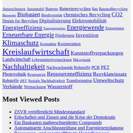
Batterierecycling
Auszeichnung
Baustoffrecycling
Automobil
Batterie
Bau
Biobasiert
CO2
chemisches Recycling
Biodiversität
Bauwesen
Digitalisierung
Elektromobilität
Design for Recycling
Energiewende
Energieeffizienz
Entsorgung
Energiespeicher
Erneuerbare Energie
Investition
Förderung
Klimaschutz
Kooperation
Konjunktur
Kreislaufwirtschaft
Kunststoffverpackungen
Landwirtschaft
Lebensmittelverpackung
Mikroplastik
Nachhaltigkeit
PET
Nachwachsende Rohstoffe
PCR
Ressourceneffizienz
Rezyklateinsatz
Photovoltaik
Ressourcen
Umweltschutz
Transformation
Rohstoffe
Soziale Nachhaltigkeit
rPET
Verbände
Wasserstoff
Verpackung
Most Viewed Posts
ZSVR veröffentlicht Mindeststandard
Erbschaften und Zinsen und die Krise der Demokratie
Ein Baukasten maßgeschneiderter Compounds
Automatisierte Anschlussprüfung und Energienetzplanung