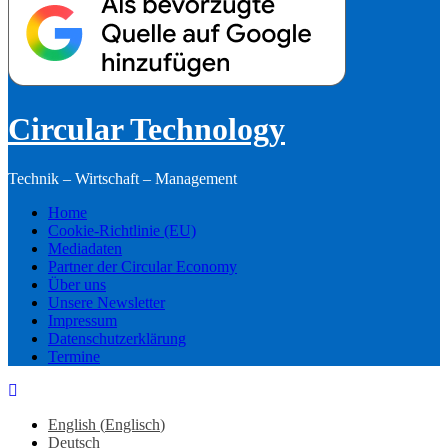
Circular Technology
Technik – Wirtschaft – Management
Home
Cookie-Richtlinie (EU)
Mediadaten
Partner der Circular Economy
Über uns
Unsere Newsletter
Impressum
Datenschutzerklärung
Termine
English
(
Englisch
)
Deutsch