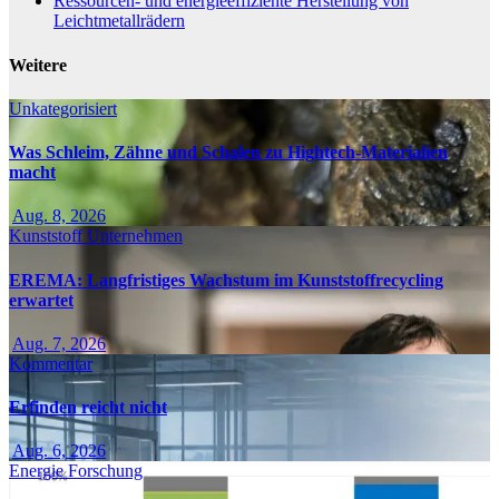
Ressourcen- und energieeffiziente Herstellung von
Leichtmetallrädern
Weitere
Unkategorisiert
Was Schleim, Zähne und Schalen zu Hightech-Materialien
macht
Aug. 8, 2026
Kunststoff
Unternehmen
EREMA: Langfristiges Wachstum im Kunststoffrecycling
erwartet
Aug. 7, 2026
Kommentar
Erfinden reicht nicht
Aug. 6, 2026
Energie
Forschung