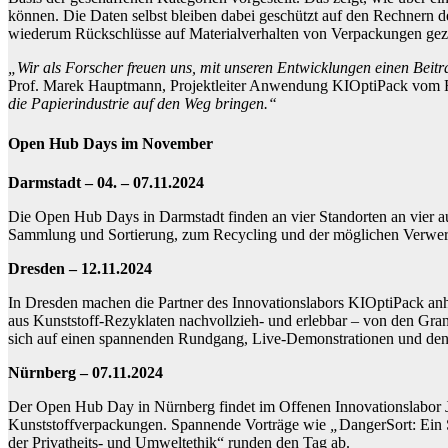
können. Die Daten selbst bleiben dabei geschützt auf den Rechnern 
wiederum Rückschlüsse auf Materialverhalten von Verpackungen gezo
„Wir als Forscher freuen uns, mit unseren Entwicklungen einen Beit
Prof. Marek Hauptmann, Projektleiter Anwendung KIOptiPack vom Fr
die Papierindustrie auf den Weg bringen.“
Open Hub Days im November
Darmstadt – 04. – 07.11.2024
Die Open Hub Days in Darmstadt finden an vier Standorten an vier au
Sammlung und Sortierung, zum Recycling und der möglichen Verwertu
Dresden – 12.11.2024
In Dresden machen die Partner des Innovationslabors KIOptiPack anh
aus Kunststoff-Rezyklaten nachvollzieh- und erlebbar – von den Gr
sich auf einen spannenden Rundgang, Live-Demonstrationen und den 
Nürnberg – 07.11.2024
Der Open Hub Day in Nürnberg findet im Offenen Innovationslabor J
Kunststoffverpackungen. Spannende Vorträge wie
„
DangerSort: Ein 
der Privatheits- und Umweltethik“ runden den Tag ab.