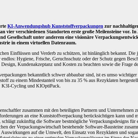
erte
KI-Anwendungshub Kunststoffverpackungen
zur nachhaltige
r an vier verschiedenen Standorten erste große Meilensteine vor.
und Gesellschaft unter anderem eine visionäre Verpackungsentwick
trie in einem virtuellen Datenraum.
hen Einflüssen und Verderb zu schützen, ist hinlänglich bekannt. Die
r endlos: Hygiene, Frische, Geruchsschutz oder der Schutz gegen Besch
h, Design, Kundenakzeptanz und Kosten zu beachten sowie die Frage d
verpackungen bekanntlich schwer abbaubar sind, ist es umso wichtiger 
ff zu einem Mindestanteil von bis zu 35 % aus Rezyklaten hergestell
t: K3I-Cycling und KIOptiPack.
enschaftler zusammen mit den beteiligten Partnern und Unternehmen z
forderungen an eine Kunststoffverpackung berücksichtigen kann und m
en, schlägt zukünftig die Software bestmögliche Verpackungsdesigns für
ichen der Verpackungswirtschaft bestehende Software-Bausteine zusamme
ren Auswirkungen auf die Umwelt, den Einsatz von Rezyklaten und so
Materialeinsatz zu einer optimalen Verpackungslösung im Sinne der Na