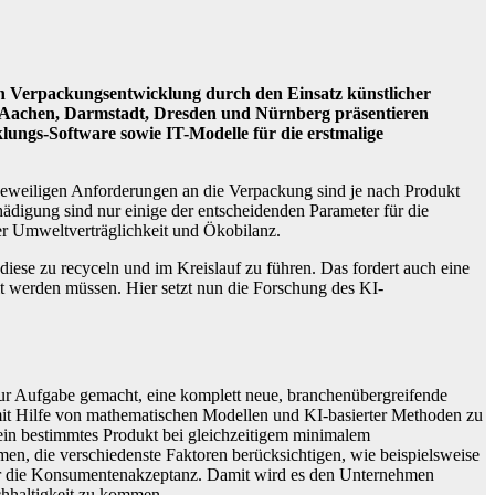
n Verpackungsentwicklung durch den Einsatz künstlicher
 In Aachen, Darmstadt, Dresden und Nürnberg präsentieren
lungs-Software sowie IT-Modelle für die erstmalige
 jeweiligen Anforderungen an die Verpackung sind je nach Produkt
ädigung sind nur einige der entscheidenden Parameter für die
er Umweltverträglichkeit und Ökobilanz.
diese zu recyceln und im Kreislauf zu führen. Das fordert auch eine
t werden müssen. Hier setzt nun die Forschung des KI-
ur Aufgabe gemacht, eine komplett neue, branchenübergreifende
it Hilfe von mathematischen Modellen und KI-basierter Methoden zu
 ein bestimmtes Produkt bei gleichzeitigem minimalem
n, die verschiedenste Faktoren berücksichtigen, wie beispielsweise
gar die Konsumentenakzeptanz. Damit wird es den Unternehmen
chhaltigkeit zu kommen.