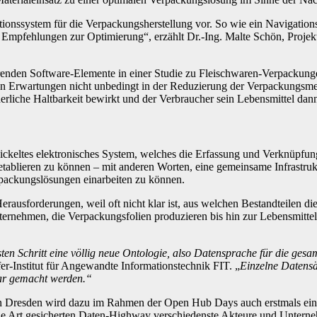
ationssystem für die Verpackungsherstellung vor. So wie ein Navigation
et Empfehlungen zur Optimierung“, erzählt Dr.-Ing. Malte Schön, Projek
ierenden Software-Elemente in einer Studie zu Fleischwaren-Verpacku
len Erwartungen nicht unbedingt in der Reduzierung der Verpackungsme
rliche Haltbarkeit bewirkt und der Verbraucher sein Lebensmittel dann
ickeltes elektronisches System, welches die Erfassung und Verknüpfun
etablieren zu können – mit anderen Worten, eine gemeinsame Infrastru
rpackungslösungen einarbeiten zu können.
erausforderungen, weil oft nicht klar ist, aus welchen Bestandteilen di
ternehmen, die Verpackungsfolien produzieren bis hin zur Lebensmitteli
ten Schritt eine völlig neue Ontologie, also Datensprache für die gesa
er-Institut für Angewandte Informationstechnik FIT. „
Einzelne Datensä
bar gemacht werden.“
in Dresden wird dazu im Rahmen der Open Hub Days auch erstmals ein
 eine Art gesicherten Daten-Highway verschiedenste Akteure und Unte