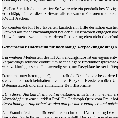
„Stellen Sie sich die innovative Software wie ein persönliches Navig
vorschlägt, bündelt diese Software alle relevanten Faktoren und biet
RWTH Aachen.
So konnten die KI-Hub-Experten kürzlich mit Hilfe der schon exist
Antwort auf mehr Nachhaltigkeit bei derlei Frischwaren entgegen al
Umweltlasten – wenn nämlich deren Einsparung eben nicht die erforde
Gemeinsamer Datenraum für nachhaltige Verpackungslösungen
Ein weiterer Meilenstein des KI-Anwendungshubs ist ein eigens entw
Verpackungsindustrie erlaubt, um nachhaltigere Produktionsprozesse 
wird zukünftig essenziell notwendig sein, um Rezyklate besser in Ve
Deren mitunter heterogene Qualität stellt die Branche vor besondere H
sie eventuell noch beinhalten – von den Rezyklat-Herstellern über Un
Datenaustausch und eine einheitliche Begriffssprache.
„Um diesen Austausch sinnvoll zu gestalten, mussten wir in einem ers
Wertschöpfungskette“
, erklärt Prof. Dr. Christoph Quix vom Fraunhof
Bezeichnungen zugeordnet werden und für alle zugänglich und nutz
Am Fraunhofer-Institut für Verfahrenstechnik und Verpackung IVV 
Basis der geschaffenen Kategorien vorgestellt. Das zeigt, wie über