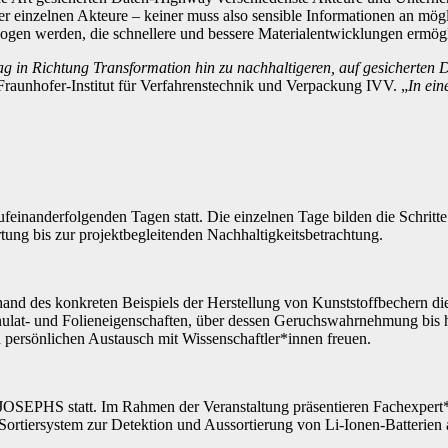
der einzelnen Akteure – keiner muss also sensible Informationen an mö
gen werden, die schnellere und bessere Materialentwicklungen ermög
rag in Richtung Transformation hin zu nachhaltigeren, auf gesicherte
aunhofer-Institut für Verfahrenstechnik und Verpackung IVV. „
In ein
feinanderfolgenden Tagen statt. Die einzelnen Tage bilden die Schritt
ng bis zur projektbegleitenden Nachhaltigkeitsbetrachtung.
and des konkreten Beispiels der Herstellung von Kunststoffbechern d
anulat- und Folieneigenschaften, über dessen Geruchswahrnehmung bis
persönlichen Austausch mit Wissenschaftler*innen freuen.
OSEPHS statt. Im Rahmen der Veranstaltung präsentieren Fachexpert*i
Sortiersystem zur Detektion und Aussortierung von Li-Ionen-Batterien