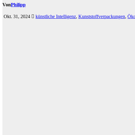
Von
Philipp
Okt. 31, 2024
künstliche Intelligenz
,
Kunststoffverpackungen
,
Öko