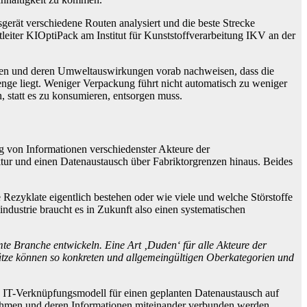
sgerät verschiedene Routen analysiert und die beste Strecke
tleiter KIOptiPack am Institut für Kunststoffverarbeitung IKV an der
ngen und deren Umweltauswirkungen vorab nachweisen, dass die
nge liegt. Weniger Verpackung führt nicht automatisch zu weniger
, statt es zu konsumieren, entsorgen muss.
g von Informationen verschiedenster Akteure der
ktur und einen Datenaustausch über Fabriktorgrenzen hinaus. Beides
e Rezyklate eigentlich bestehen oder wie viele und welche Störstoffe
ndustrie braucht es in Zukunft also einen systematischen
mte Branche entwickeln. Eine Art ‚Duden‘ für alle Akteure der
tze können so konkreten und allgemeingültigen Oberkategorien und
 IT-Verknüpfungsmodell für einen geplanten Datenaustausch auf
rnehmen und deren Informationen miteinander verbunden werden