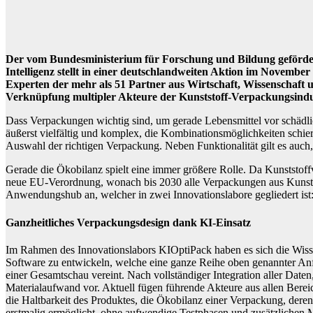
Der vom Bundesministerium für Forschung und Bildung geförd
Intelligenz stellt in einer deutschlandweiten Aktion im Novembe
Experten der mehr als 51 Partner aus Wirtschaft, Wissenschaft 
Verknüpfung multipler Akteure der Kunststoff-Verpackungsindus
Dass Verpackungen wichtig sind, um gerade Lebensmittel vor schädlic
äußerst vielfältig und komplex, die Kombinationsmöglichkeiten schie
Auswahl der richtigen Verpackung. Neben Funktionalität gilt es auc
Gerade die Ökobilanz
spielt eine immer größere Rolle. Da Kunststoff
neue EU-Verordnung, wonach bis 2030 alle Verpackungen aus Kunststo
Anwendungshub an, welcher in zwei Innovationslabore gegliedert is
Ganzheitliches Verpackungsdesign dank KI-Einsatz
Im Rahmen des Innovationslabors KIOptiPack haben es sich die Wiss
Software zu entwickeln, welche eine ganze Reihe oben genannter An
einer Gesamtschau vereint. Nach vollständiger Integration aller Dat
Materialaufwand vor. Aktuell fügen führende Akteure aus allen Bere
die Haltbarkeit des Produktes, die Ökobilanz einer Verpackung, de
erstmalig ermöglicht, ohne aufwendige Testphasen und zusätzlichen 