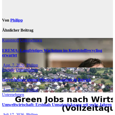
Von
Philipp
Ähnlicher Beitrag
Kunststoff
Unternehmen
EREMA: Langfristiges Wachstum im Kunststoffrecycling
erwartet
Aug. 7, 2026
Philipp
Energie
Unternehmen
Gerresheimer nimmt Photovoltaikanlage in Betrieb
Aug. 3, 2026
Philipp
Unternehmen
Umweltwirtschaft: Erstmals Umsatzrückgang seit sechs Jahren
Juli 17, 2026
Philipp