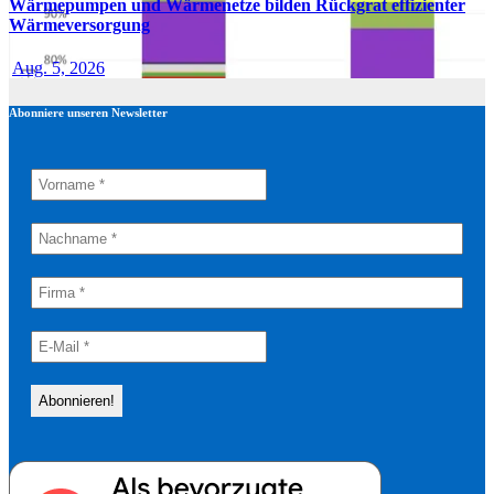
Wärmepumpen und Wärmenetze bilden Rückgrat effizienter
Wärmeversorgung
Aug. 5, 2026
Abonniere unseren Newsletter