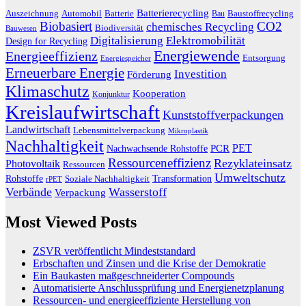
Batterierecycling
Auszeichnung
Baustoffrecycling
Automobil
Batterie
Bau
Biobasiert
CO2
chemisches Recycling
Biodiversität
Bauwesen
Digitalisierung
Elektromobilität
Design for Recycling
Energiewende
Energieeffizienz
Entsorgung
Energiespeicher
Erneuerbare Energie
Investition
Förderung
Klimaschutz
Kooperation
Konjunktur
Kreislaufwirtschaft
Kunststoffverpackungen
Landwirtschaft
Lebensmittelverpackung
Mikroplastik
Nachhaltigkeit
PET
Nachwachsende Rohstoffe
PCR
Ressourceneffizienz
Rezyklateinsatz
Photovoltaik
Ressourcen
Umweltschutz
Transformation
Rohstoffe
Soziale Nachhaltigkeit
rPET
Verbände
Wasserstoff
Verpackung
Most Viewed Posts
ZSVR veröffentlicht Mindeststandard
Erbschaften und Zinsen und die Krise der Demokratie
Ein Baukasten maßgeschneiderter Compounds
Automatisierte Anschlussprüfung und Energienetzplanung
Ressourcen- und energieeffiziente Herstellung von