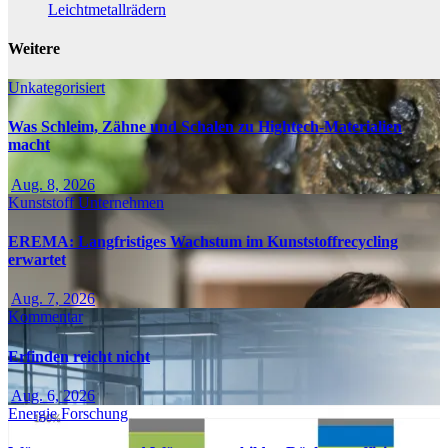
Leichtmetallrädern
Weitere
Unkategorisiert
Was Schleim, Zähne und Schalen zu Hightech-Materialien
macht
Aug. 8, 2026
Kunststoff
Unternehmen
EREMA: Langfristiges Wachstum im Kunststoffrecycling
erwartet
Aug. 7, 2026
Kommentar
Erfinden reicht nicht
Aug. 6, 2026
Energie
Forschung