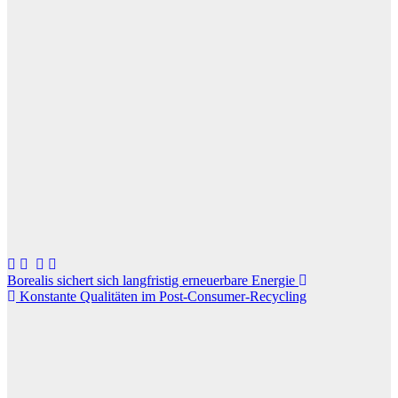
Beitragsnavigation
Borealis sichert sich langfristig erneuerbare Energie
Konstante Qualitäten im Post-Consumer-Recycling