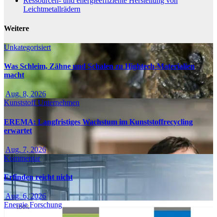
Ressourcen- und energieeffiziente Herstellung von
Leichtmetallrädern
Weitere
Unkategorisiert
Was Schleim, Zähne und Schalen zu Hightech-Materialien
macht
Aug. 8, 2026
Kunststoff
Unternehmen
EREMA: Langfristiges Wachstum im Kunststoffrecycling
erwartet
Aug. 7, 2026
Kommentar
Erfinden reicht nicht
Aug. 6, 2026
Energie
Forschung