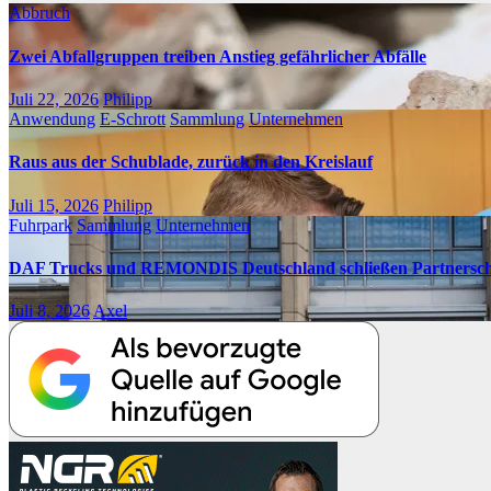
Abbruch
Zwei Abfallgruppen treiben Anstieg gefährlicher Abfälle
Juli 22, 2026
Philipp
Anwendung
E-Schrott
Sammlung
Unternehmen
Raus aus der Schublade, zurück in den Kreislauf
Juli 15, 2026
Philipp
Fuhrpark
Sammlung
Unternehmen
DAF Trucks und REMONDIS Deutschland schließen Partnerscha
Juli 8, 2026
Axel