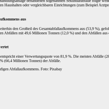
behandlungsanlage behandelten sogenannten Sekundärabfälle folgte wei
aten Haushalten oder vergleichbaren Einrichtungen (zum Beispiel Arztp
laufkommens aus
iterhin den Großteil des Gesamtabfallaufkommens aus (53,9 %), gefol
igen Abfällen mit 49,6 Millionen Tonnen (12,0 %) und den Abfällen 
wertet
entspricht einer Verwertungsquote von 81,9 %. Die meisten Abfälle (
1 % (66,4 Millionen Tonnen) der Abfälle.
äufigen Abfallaufkommens. Foto: Pixabay