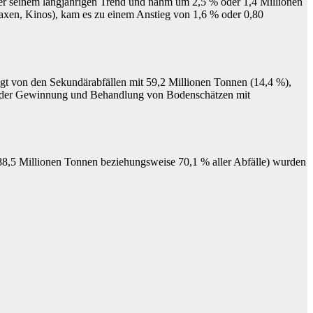
ter seinem langjährigen Trend und nahm um 2,5 % oder 1,4 Millionen
raxen, Kinos), kam es zu einem Anstieg von 1,6 % oder 0,80
gt von den Sekundärabfällen mit 59,2 Millionen Tonnen (14,4 %),
aus der Gewinnung und Behandlung von Bodenschätzen mit
288,5 Millionen Tonnen beziehungsweise 70,1 % aller Abfälle) wurden