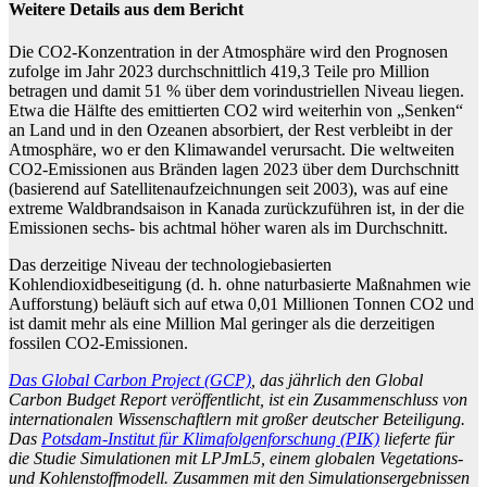
Weitere Details aus dem Bericht
Die CO2-Konzentration in der Atmosphäre wird den Prognosen
zufolge im Jahr 2023 durchschnittlich 419,3 Teile pro Million
betragen und damit 51 % über dem vorindustriellen Niveau liegen.
Etwa die Hälfte des emittierten CO2 wird weiterhin von „Senken“
an Land und in den Ozeanen absorbiert, der Rest verbleibt in der
Atmosphäre, wo er den Klimawandel verursacht. Die weltweiten
CO2-Emissionen aus Bränden lagen 2023 über dem Durchschnitt
(basierend auf Satellitenaufzeichnungen seit 2003), was auf eine
extreme Waldbrandsaison in Kanada zurückzuführen ist, in der die
Emissionen sechs- bis achtmal höher waren als im Durchschnitt.
Das derzeitige Niveau der technologiebasierten
Kohlendioxidbeseitigung (d. h. ohne naturbasierte Maßnahmen wie
Aufforstung) beläuft sich auf etwa 0,01 Millionen Tonnen CO2 und
ist damit mehr als eine Million Mal geringer als die derzeitigen
fossilen CO2-Emissionen.
Das Global Carbon Project (GCP)
, das jährlich den Global
Carbon Budget Report veröffentlicht, ist ein Zusammenschluss von
internationalen Wissenschaftlern mit großer deutscher Beteiligung.
Das
Potsdam-Institut für Klimafolgenforschung (PIK)
lieferte für
die Studie Simulationen mit LPJmL5, einem globalen Vegetations-
und Kohlenstoffmodell. Zusammen mit den Simulationsergebnissen