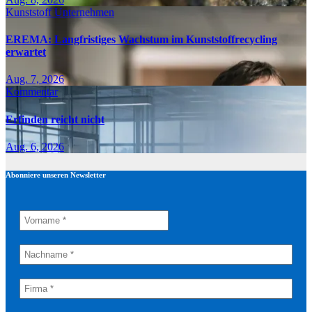
Kunststoff
Unternehmen
EREMA: Langfristiges Wachstum im Kunststoffrecycling
erwartet
Aug. 7, 2026
Kommentar
Erfinden reicht nicht
Aug. 6, 2026
Abonniere unseren Newsletter