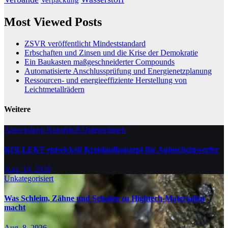
Verpackung
Most Viewed Posts
ZSVR veröffentlicht Mindeststandard
Erbschaften und Zinsen und die Krise der Demokratie
Ein Baukasten maßgeschneiderter Compounds
Automatisierte Anschlussprüfung und Energienetzplanung
Ressourcen- und energieeffiziente Herstellung von
Leichtmetallrädern
Weitere
Anwendung
Kunststoff
Unternehmen
KOLLEKT entwickelt Kreislaufkonzept für Autoscheinwerfer
Aug. 10, 2026
Unkategorisiert
Was Schleim, Zähne und Schalen zu Hightech-Materialien
macht
Aug. 8, 2026