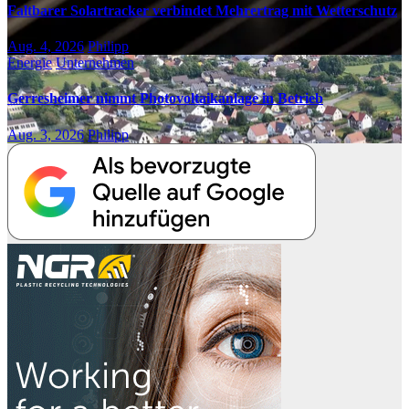
Faltbarer Solartracker verbindet Mehrertrag mit Wetterschutz
Aug. 4, 2026
Philipp
Energie
Unternehmen
Gerresheimer nimmt Photovoltaikanlage in Betrieb
Aug. 3, 2026
Philipp