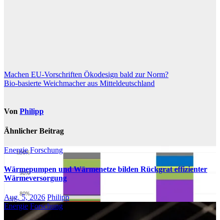
Beitragsnavigation
Machen EU-Vorschriften Ökodesign bald zur Norm?
Bio-basierte Weichmacher aus Mitteldeutschland
Von
Philipp
Ähnlicher Beitrag
Energie
Forschung
Wärmepumpen und Wärmenetze bilden Rückgrat effizienter
Wärmeversorgung
Aug. 5, 2026
Philipp
Energie
Forschung