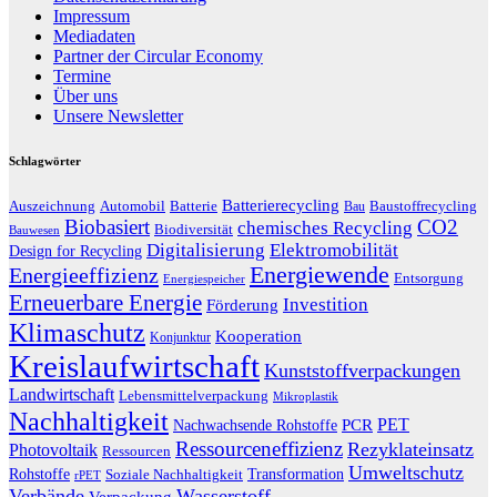
Impressum
Mediadaten
Partner der Circular Economy
Termine
Über uns
Unsere Newsletter
Schlagwörter
Batterierecycling
Auszeichnung
Baustoffrecycling
Automobil
Batterie
Bau
Biobasiert
CO2
chemisches Recycling
Biodiversität
Bauwesen
Digitalisierung
Elektromobilität
Design for Recycling
Energiewende
Energieeffizienz
Entsorgung
Energiespeicher
Erneuerbare Energie
Investition
Förderung
Klimaschutz
Kooperation
Konjunktur
Kreislaufwirtschaft
Kunststoffverpackungen
Landwirtschaft
Lebensmittelverpackung
Mikroplastik
Nachhaltigkeit
PET
Nachwachsende Rohstoffe
PCR
Ressourceneffizienz
Rezyklateinsatz
Photovoltaik
Ressourcen
Umweltschutz
Transformation
Rohstoffe
Soziale Nachhaltigkeit
rPET
Verbände
Wasserstoff