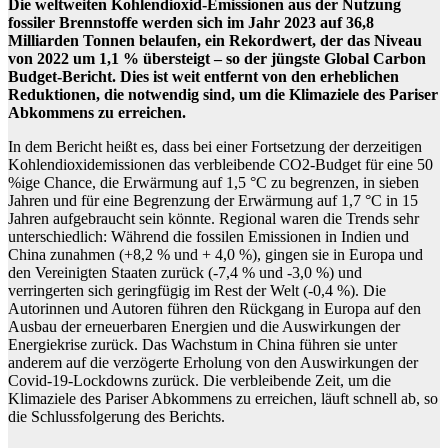
Die weltweiten Kohlendioxid-Emissionen aus der Nutzung
fossiler Brennstoffe werden sich im Jahr 2023 auf 36,8
Milliarden Tonnen belaufen, ein Rekordwert, der das Niveau
von 2022 um 1,1 % übersteigt – so der jüngste Global Carbon
Budget-Bericht. Dies ist weit entfernt von den erheblichen
Reduktionen, die notwendig sind, um die Klimaziele des Pariser
Abkommens zu erreichen.
In dem Bericht heißt es, dass bei einer Fortsetzung der derzeitigen
Kohlendioxidemissionen das verbleibende CO2-Budget für eine 50
%ige Chance, die Erwärmung auf 1,5 °C zu begrenzen, in sieben
Jahren und für eine Begrenzung der Erwärmung auf 1,7 °C in 15
Jahren aufgebraucht sein könnte. Regional waren die Trends sehr
unterschiedlich: Während die fossilen Emissionen in Indien und
China zunahmen (+8,2 % und + 4,0 %), gingen sie in Europa und
den Vereinigten Staaten zurück (-7,4 % und -3,0 %) und
verringerten sich geringfügig im Rest der Welt (-0,4 %). Die
Autorinnen und Autoren führen den Rückgang in Europa auf den
Ausbau der erneuerbaren Energien und die Auswirkungen der
Energiekrise zurück. Das Wachstum in China führen sie unter
anderem auf die verzögerte Erholung von den Auswirkungen der
Covid-19-Lockdowns zurück. Die verbleibende Zeit, um die
Klimaziele des Pariser Abkommens zu erreichen, läuft schnell ab, so
die Schlussfolgerung des Berichts.