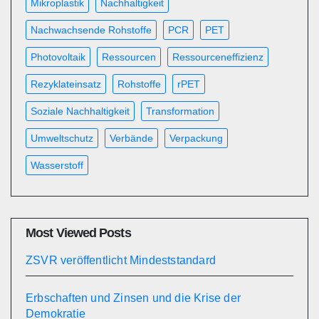
Mikroplastik
Nachhaltigkeit
Nachwachsende Rohstoffe
PCR
PET
Photovoltaik
Ressourcen
Ressourceneffizienz
Rezyklateinsatz
Rohstoffe
rPET
Soziale Nachhaltigkeit
Transformation
Umweltschutz
Verbände
Verpackung
Wasserstoff
Most Viewed Posts
ZSVR veröffentlicht Mindeststandard
Erbschaften und Zinsen und die Krise der
Demokratie