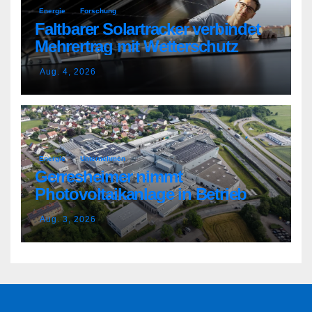
Energie
Forschung
Faltbarer Solartracker verbindet
Mehrertrag mit Wetterschutz
Aug. 4, 2026
Energie
Unternehmen
Gerresheimer nimmt
Photovoltaikanlage in Betrieb
Aug. 3, 2026