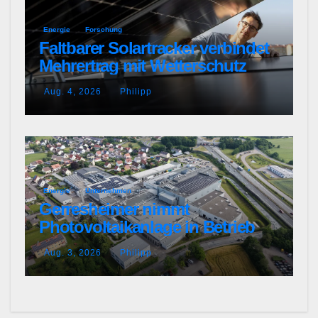
Energie
Forschung
Faltbarer Solartracker verbindet
Mehrertrag mit Wetterschutz
Aug. 4, 2026
Philipp
Energie
Unternehmen
Gerresheimer nimmt
Photovoltaikanlage in Betrieb
Aug. 3, 2026
Philipp