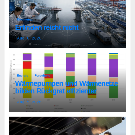
Kommentar
Erfinden reicht nicht
Aug. 6, 2026
Energie
Forschung
Wärmepumpen und Wärmenetze
bilden Rückgrat effizienter
Wärmeversorgung
Aug. 5, 2026