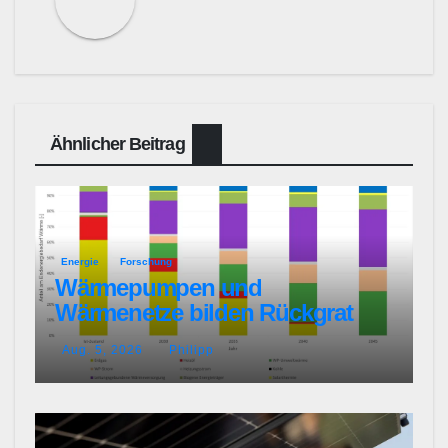
Ähnlicher Beitrag
Energie
Forschung
Wärmepumpen und
Wärmenetze bilden Rückgrat
effizienter Wärmeversorgung
Aug. 5, 2026
Philipp