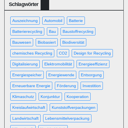
Schlagwörter
Auszeichnung
Automobil
Batterie
Batterierecycling
Bau
Baustoffrecycling
Bauwesen
Biobasiert
Biodiversität
chemisches Recycling
CO2
Design for Recycling
Digitalisierung
Elektromobilität
Energieeffizienz
Energiespeicher
Energiewende
Entsorgung
Erneuerbare Energie
Förderung
Investition
Klimaschutz
Konjunktur
Kooperation
Kreislaufwirtschaft
Kunststoffverpackungen
Landwirtschaft
Lebensmittelverpackung