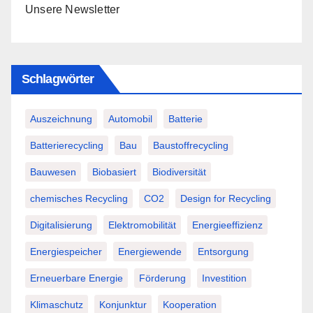
Unsere Newsletter
Schlagwörter
Auszeichnung
Automobil
Batterie
Batterierecycling
Bau
Baustoffrecycling
Bauwesen
Biobasiert
Biodiversität
chemisches Recycling
CO2
Design for Recycling
Digitalisierung
Elektromobilität
Energieeffizienz
Energiespeicher
Energiewende
Entsorgung
Erneuerbare Energie
Förderung
Investition
Klimaschutz
Konjunktur
Kooperation