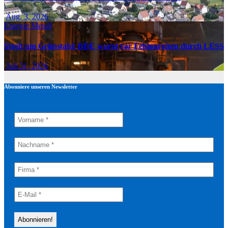
Aug. 3, 2026
Energie
Metall
Streit um Grünstahl: BDE warnt vor Fehlanreizen durch LESS
Juli 31, 2026
Abonniere unseren Newsletter