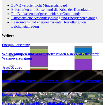
ZSVR veröffentlicht Mindeststandard
Erbschaften und Zinsen und die Krise der Demokratie
Ein Baukasten maßgeschneiderter Compounds
Automatisierte Anschlussprüfung und Energienetzplanung
Ressourcen- und energieeffiziente Herstellung von
Leichtmetallrädern
Weitere
Energie
Forschung
Wärmepumpen und Wärmenetze bilden Rückgrat effizienter
Wärmeversorgung
Aug. 5, 2026
Energie
Forschung
Faltbarer Solartracker verbindet Mehrertrag mit Wetterschutz
Aug. 4, 2026
Energie
Unternehmen
Gerresheimer nimmt Photovoltaikanlage in Betrieb