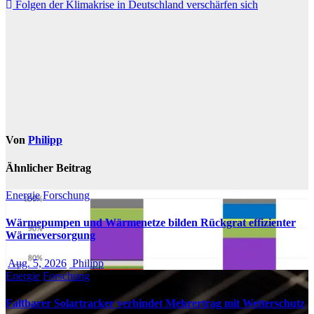
Folgen der Klimakrise in Deutschland verschärfen sich
Von
Philipp
Ähnlicher Beitrag
Energie
Forschung
Wärmepumpen und Wärmenetze bilden Rückgrat effizienter
Wärmeversorgung
Aug. 5, 2026
Philipp
Energie
Forschung
Faltbarer Solartracker verbindet Mehrertrag mit Wetterschutz