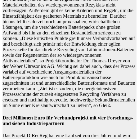
Materialverhalten des wiedergewonnenen Rezyklats nicht
vorhersagen. Außerdem gibt es keine Kriterien und Regeln, um die
Einsatzfähigkeit des gealterten Materials zu beurteilen. Darüber
hinaus fehlt es derzeit noch an praxisnahen, wirtschaftlichen
Lösungen, um die verschiedenen Batteriepacks ohne großen
Aufwand bis hin zu den einzelnen Bestandteilen zerlegen zu
können. „Diese kritischen Punkte greift unser Verbundvorhaben auf
und beschäftigt sich primär mit der Entwicklung einer agilen
Prozesskette für das direkte Recycling von Lithium-Ionen-Batterien
sowie der Regeneration der so wiedergewonnenen
Aktivmaterialien“, so Projektkoordinator Dr. Thomas Dreyer von
der Weber Ultrasonics AG. Wichtig sei dabei auch, dass der Prozess
variabel auf verschiedene Ausgangsmaterialien der
Batterieproduktion wie auch für Produktionsausschüsse
zugeschnitten ist und unterschiedliche Batterieformate und Bauarten
verarbeiten kann. „Ziel ist es zudem, die energieintensiven
Prozessschritte der zurzeit eingesetzten Recycling-Verfahren zu
ersetzen und nachhaltig recycelte, hochwertige Sekundärmaterialien
im Sinne einer Kreislaufwirtschaft zu liefern“, so Gleiß.
Drei Millionen Euro für Verbundprojekt mit vier Forschungs-
und sieben Industriepartnern
Das Projekt DiRecReg hat eine Laufzeit von drei Jahren und wird