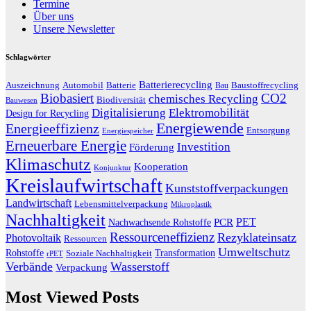
Termine
Über uns
Unsere Newsletter
Schlagwörter
Batterierecycling
Auszeichnung
Baustoffrecycling
Automobil
Batterie
Bau
Biobasiert
CO2
chemisches Recycling
Biodiversität
Bauwesen
Digitalisierung
Elektromobilität
Design for Recycling
Energiewende
Energieeffizienz
Entsorgung
Energiespeicher
Erneuerbare Energie
Investition
Förderung
Klimaschutz
Kooperation
Konjunktur
Kreislaufwirtschaft
Kunststoffverpackungen
Landwirtschaft
Lebensmittelverpackung
Mikroplastik
Nachhaltigkeit
PET
Nachwachsende Rohstoffe
PCR
Ressourceneffizienz
Rezyklateinsatz
Photovoltaik
Ressourcen
Umweltschutz
Transformation
Rohstoffe
Soziale Nachhaltigkeit
rPET
Verbände
Wasserstoff
Verpackung
Most Viewed Posts