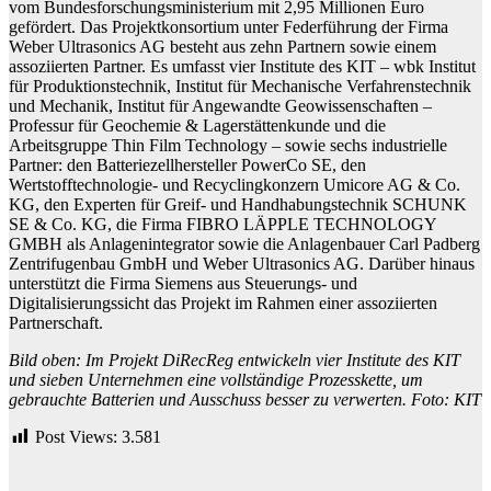
vom Bundesforschungsministerium mit 2,95 Millionen Euro
gefördert. Das Projektkonsortium unter Federführung der Firma
Weber Ultrasonics AG besteht aus zehn Partnern sowie einem
assoziierten Partner. Es umfasst vier Institute des KIT – wbk Institut
für Produktionstechnik, Institut für Mechanische Verfahrenstechnik
und Mechanik, Institut für Angewandte Geowissenschaften –
Professur für Geochemie & Lagerstättenkunde und die
Arbeitsgruppe Thin Film Technology – sowie sechs industrielle
Partner: den Batteriezellhersteller PowerCo SE, den
Wertstofftechnologie- und Recyclingkonzern Umicore AG & Co.
KG, den Experten für Greif- und Handhabungstechnik SCHUNK
SE & Co. KG, die Firma FIBRO LÄPPLE TECHNOLOGY
GMBH als Anlagenintegrator sowie die Anlagenbauer Carl Padberg
Zentrifugenbau GmbH und Weber Ultrasonics AG. Darüber hinaus
unterstützt die Firma Siemens aus Steuerungs- und
Digitalisierungssicht das Projekt im Rahmen einer assoziierten
Partnerschaft.
Bild oben: Im Projekt DiRecReg entwickeln vier Institute des KIT
und sieben Unternehmen eine vollständige Prozesskette, um
gebrauchte Batterien und Ausschuss besser zu verwerten. Foto: KIT
Post Views:
3.581