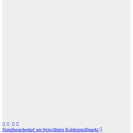
Beitragsnavigation
Handlungsbedarf am freiwilligen Kohlenstoffmarkt