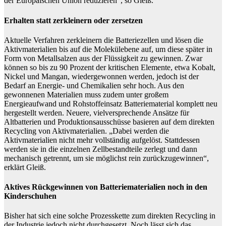
der Europäischen Union reduzieren“, so Gleiß.
Erhalten statt zerkleinern oder zersetzen
Aktuelle Verfahren zerkleinern die Batteriezellen und lösen die
Aktivmaterialien bis auf die Molekülebene auf, um diese später in
Form von Metallsalzen aus der Flüssigkeit zu gewinnen. Zwar
können so bis zu 90 Prozent der kritischen Elemente, etwa Kobalt,
Nickel und Mangan, wiedergewonnen werden, jedoch ist der
Bedarf an Energie- und Chemikalien sehr hoch. Aus den
gewonnenen Materialien muss zudem unter großem
Energieaufwand und Rohstoffeinsatz Batteriematerial komplett neu
hergestellt werden. Neuere, vielversprechende Ansätze für
Altbatterien und Produktionsausschüsse basieren auf dem direkten
Recycling von Aktivmaterialien. „Dabei werden die
Aktivmaterialien nicht mehr vollständig aufgelöst. Stattdessen
werden sie in die einzelnen Zellbestandteile zerlegt und dann
mechanisch getrennt, um sie möglichst rein zurückzugewinnen“,
erklärt Gleiß.
Aktives Rückgewinnen von Batteriematerialien noch in den
Kinderschuhen
Bisher hat sich eine solche Prozesskette zum direkten Recycling in
der Industrie jedoch nicht durchgesetzt. Noch lässt sich das