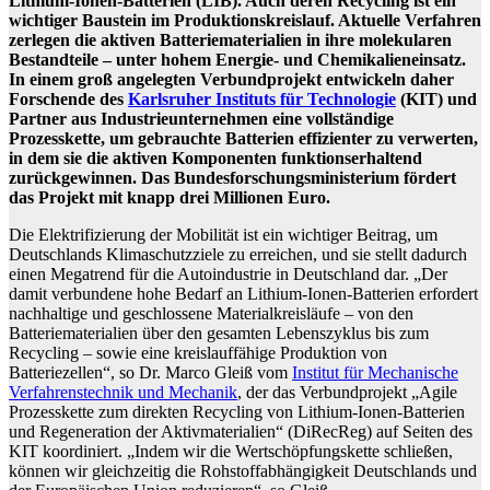
Lithium-Ionen-Batterien (LIB). Auch deren Recycling ist ein
wichtiger Baustein im Produktionskreislauf. Aktuelle Verfahren
zerlegen die aktiven Batteriematerialien in ihre molekularen
Bestandteile – unter hohem Energie- und Chemikalieneinsatz.
In einem groß angelegten Verbundprojekt entwickeln daher
Forschende des
Karlsruher Instituts für Technologie
(KIT) und
Partner aus Industrieunternehmen eine vollständige
Prozesskette, um gebrauchte Batterien effizienter zu verwerten,
in dem sie die aktiven Komponenten funktionserhaltend
zurückgewinnen. Das Bundesforschungsministerium fördert
das Projekt mit knapp drei Millionen Euro.
Die Elektrifizierung der Mobilität ist ein wichtiger Beitrag, um
Deutschlands Klimaschutzziele zu erreichen, und sie stellt dadurch
einen Megatrend für die Autoindustrie in Deutschland dar. „Der
damit verbundene hohe Bedarf an Lithium-Ionen-Batterien erfordert
nachhaltige und geschlossene Materialkreisläufe – von den
Batteriematerialien über den gesamten Lebenszyklus bis zum
Recycling – sowie eine kreislauffähige Produktion von
Batteriezellen“, so Dr. Marco Gleiß vom
Institut für Mechanische
Verfahrenstechnik und Mechanik
, der das Verbundprojekt „Agile
Prozesskette zum direkten Recycling von Lithium-Ionen-Batterien
und Regeneration der Aktivmaterialien“ (DiRecReg) auf Seiten des
KIT koordiniert. „Indem wir die Wertschöpfungskette schließen,
können wir gleichzeitig die Rohstoffabhängigkeit Deutschlands und