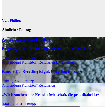
Von
Philipp
Ähnlicher Beitrag
Abbruch
Anwendung
Regularien
Recyclingbaustoffe sind längst rechtssicher einsetzbar
Juni 29, 2026
Philipp
Anwendung
Kunststoff
Regularien
Unternehmen
Kunststoffe: Recycling ist gut, Upcycling ist besser
Juni 1, 2026
Philipp
Anwendung
Kunststoff
Regularien
„Wir brauchen eine Kreislaufwirtschaft, die praktikabel ist“
Mai 23, 2026
Philipp