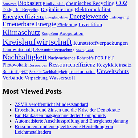
Biobasiert
CO2
chemisches Recycling
Biodiversität
Bauwesen
Digitalisierung
Elektromobilität
Design for Recycling
Energiewende
Energieeffizienz
Entsorgung
Energiespeicher
Erneuerbare Energie
Investition
Förderung
Klimaschutz
Kooperation
Konjunktur
Kreislaufwirtschaft
Kunststoffverpackungen
Landwirtschaft
Lebensmittelverpackung
Mikroplastik
Nachhaltigkeit
PET
Nachwachsende Rohstoffe
PCR
Ressourceneffizienz
Rezyklateinsatz
Photovoltaik
Ressourcen
Umweltschutz
Transformation
Rohstoffe
Soziale Nachhaltigkeit
rPET
Verbände
Wasserstoff
Verpackung
Most Viewed Posts
ZSVR veröffentlicht Mindeststandard
Erbschaften und Zinsen und die Krise der Demokratie
Ein Baukasten maßgeschneiderter Compounds
Automatisierte Anschlussprüfung und Energienetzplanung
Ressourcen- und energieeffiziente Herstellung von
Leichtmetallrädern