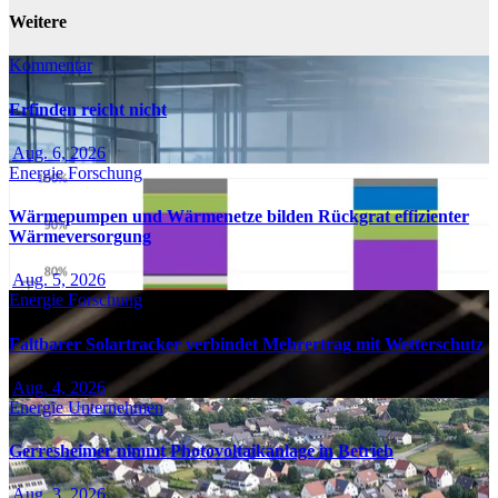
Weitere
Kommentar
Erfinden reicht nicht
Aug. 6, 2026
Energie
Forschung
Wärmepumpen und Wärmenetze bilden Rückgrat effizienter
Wärmeversorgung
Aug. 5, 2026
Energie
Forschung
Faltbarer Solartracker verbindet Mehrertrag mit Wetterschutz
Aug. 4, 2026
Energie
Unternehmen
Gerresheimer nimmt Photovoltaikanlage in Betrieb
Aug. 3, 2026