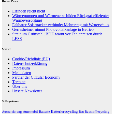
Recent Posts
Erfinden reicht nicht
Wärmepumpen und Wärmenetze bilden Rückgrat effizienter
Wärmeversorgung
Faltbarer Solartracker verbindet Mehrertrag mit Wetterschutz
Gerresheimer nimmt Photovoltaikanlage in Betrieb
Streit um Grünstahl: BDE warnt vor Fehlanreizen durch
LESS
Service
Cookie-Richtlinie (EU)
Datenschutzerklärung
Impressum
Mediadaten
Partner der Circular Economy
Termine
Über uns
Unsere Newsletter
Schlagwörter
Batterierecycling
Auszeichnung
Baustoffrecycling
Automobil
Batterie
Bau