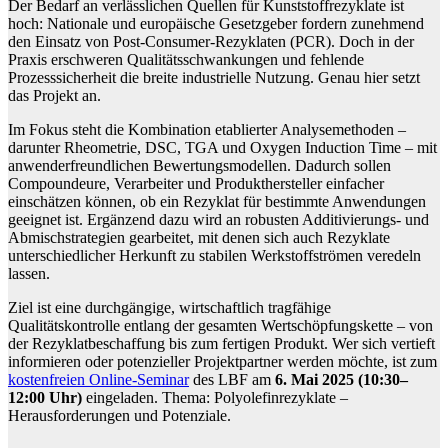
Der Bedarf an verlässlichen Quellen für Kunststoffrezyklate ist
hoch: Nationale und europäische Gesetzgeber fordern zunehmend
den Einsatz von Post-Consumer-Rezyklaten (PCR). Doch in der
Praxis erschweren Qualitätsschwankungen und fehlende
Prozesssicherheit die breite industrielle Nutzung. Genau hier setzt
das Projekt an.
Im Fokus steht die Kombination etablierter Analysemethoden –
darunter Rheometrie, DSC, TGA und Oxygen Induction Time – mit
anwenderfreundlichen Bewertungsmodellen. Dadurch sollen
Compoundeure, Verarbeiter und Produkthersteller einfacher
einschätzen können, ob ein Rezyklat für bestimmte Anwendungen
geeignet ist. Ergänzend dazu wird an robusten Additivierungs- und
Abmischstrategien gearbeitet, mit denen sich auch Rezyklate
unterschiedlicher Herkunft zu stabilen Werkstoffströmen veredeln
lassen.
Ziel ist eine durchgängige, wirtschaftlich tragfähige
Qualitätskontrolle entlang der gesamten Wertschöpfungskette – von
der Rezyklatbeschaffung bis zum fertigen Produkt. Wer sich vertieft
informieren oder potenzieller Projektpartner werden möchte, ist zum
kostenfreien Online-Seminar
des LBF am
6. Mai 2025 (10:30–
12:00 Uhr)
eingeladen. Thema: Polyolefinrezyklate –
Herausforderungen und Potenziale.