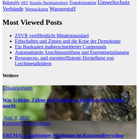
Umweltschutz
Transformation
Rohstoffe
Soziale Nachhaltigkeit
rPET
Verbände
Wasserstoff
Verpackung
Most Viewed Posts
ZSVR veröffentlicht Mindeststandard
Erbschaften und Zinsen und die Krise der Demokratie
Ein Baukasten maßgeschneiderter Compounds
Automatisierte Anschlussprüfung und Energienetzplanung
Ressourcen- und energieeffiziente Herstellung von
Leichtmetallrädern
Weitere
Unkategorisiert
Was Schleim, Zähne und Schalen zu Hightech-Materialien
macht
Aug. 8, 2026
Kunststoff
Unternehmen
EREMA: Langfristiges Wachstum im Kunststoffrecycling