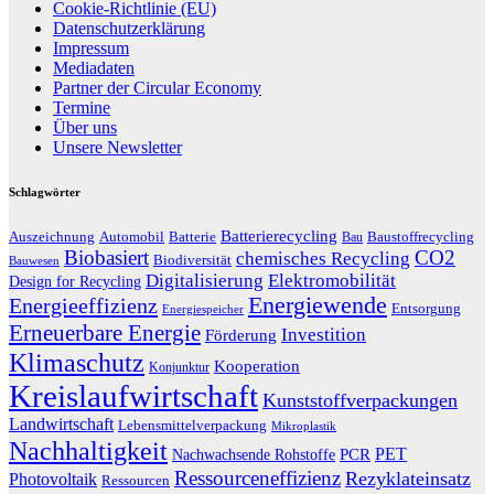
Cookie-Richtlinie (EU)
Datenschutzerklärung
Impressum
Mediadaten
Partner der Circular Economy
Termine
Über uns
Unsere Newsletter
Schlagwörter
Batterierecycling
Auszeichnung
Baustoffrecycling
Automobil
Batterie
Bau
Biobasiert
CO2
chemisches Recycling
Biodiversität
Bauwesen
Digitalisierung
Elektromobilität
Design for Recycling
Energiewende
Energieeffizienz
Entsorgung
Energiespeicher
Erneuerbare Energie
Investition
Förderung
Klimaschutz
Kooperation
Konjunktur
Kreislaufwirtschaft
Kunststoffverpackungen
Landwirtschaft
Lebensmittelverpackung
Mikroplastik
Nachhaltigkeit
PET
Nachwachsende Rohstoffe
PCR
Ressourceneffizienz
Rezyklateinsatz
Photovoltaik
Ressourcen