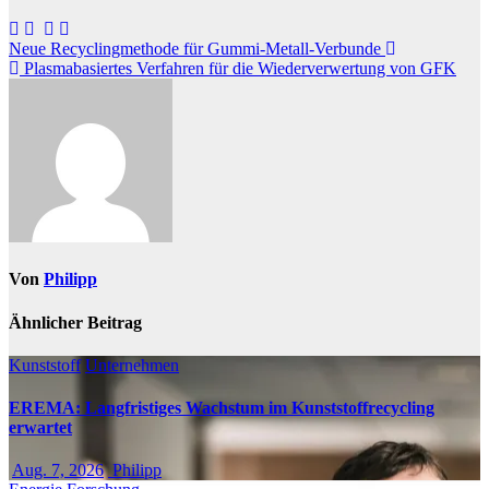
Beitragsnavigation
Neue Recyclingmethode für Gummi-Metall-Verbunde
Plasmabasiertes Verfahren für die Wiederverwertung von GFK
Von
Philipp
Ähnlicher Beitrag
Kunststoff
Unternehmen
EREMA: Langfristiges Wachstum im Kunststoffrecycling
erwartet
Aug. 7, 2026
Philipp