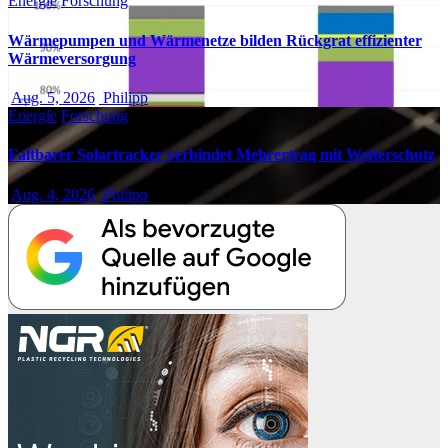
Energie
Forschung
Wärmepumpen und Wärmenetze bilden Rückgrat effizienter
Wärmeversorgung
Aug. 5, 2026
Philipp
Energie
Forschung
Faltbarer Solartracker verbindet Mehrertrag mit Wetterschutz
Aug. 4, 2026
Philipp