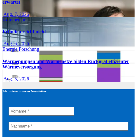
erwartet
Aug. 7, 2026
Kommentar
Erfinden reicht nicht
Aug. 6, 2026
Energie
Forschung
Wärmepumpen und Wärmenetze bilden Rückgrat effizienter
Wärmeversorgung
Aug. 5, 2026
Abonniere unseren Newsletter