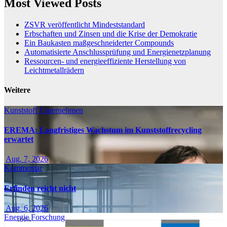
Most Viewed Posts
ZSVR veröffentlicht Mindeststandard
Erbschaften und Zinsen und die Krise der Demokratie
Ein Baukasten maßgeschneiderter Compounds
Automatisierte Anschlussprüfung und Energienetzplanung
Ressourcen- und energieeffiziente Herstellung von
Leichtmetallrädern
Weitere
Kunststoff
Unternehmen
EREMA: Langfristiges Wachstum im Kunststoffrecycling
erwartet
Aug. 7, 2026
Kommentar
Erfinden reicht nicht
Aug. 6, 2026
Energie
Forschung