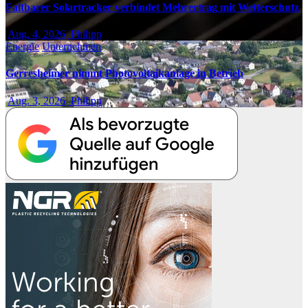
Faltbarer Solartracker verbindet Mehrertrag mit Wetterschutz
Aug. 4, 2026
Philipp
Energie
Unternehmen
Gerresheimer nimmt Photovoltaikanlage in Betrieb
Aug. 3, 2026
Philipp