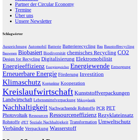
Partner der Circular Economy
Termine
Über uns
Unsere Newsletter
Schlagwörter
Batterierecycling
Auszeichnung
Baustoffrecycling
Automobil
Batterie
Bau
Biobasiert
CO2
chemisches Recycling
Biodiversität
Bauwesen
Digitalisierung
Elektromobilität
Design for Recycling
Energiewende
Energieeffizienz
Entsorgung
Energiespeicher
Erneuerbare Energie
Investition
Förderung
Klimaschutz
Kooperation
Konjunktur
Kreislaufwirtschaft
Kunststoffverpackungen
Landwirtschaft
Lebensmittelverpackung
Mikroplastik
Nachhaltigkeit
PET
Nachwachsende Rohstoffe
PCR
Ressourceneffizienz
Rezyklateinsatz
Photovoltaik
Ressourcen
Umweltschutz
Transformation
Rohstoffe
Soziale Nachhaltigkeit
rPET
Verbände
Wasserstoff
Verpackung